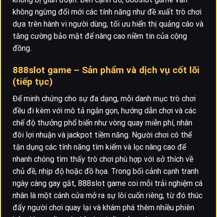
không ngừng đổi mới các tính năng như đề xuất trò chơi
dựa trên hành vi người dùng, tối ưu hiển thị quảng cáo và
tăng cường bảo mật để nâng cao niềm tin của cộng
đồng.
888slot game – Sản phẩm và dịch vụ cốt lõi
(tiếp tục)
Để minh chứng cho sự đa dạng, mỗi danh mục trò chơi
đều đi kèm với mô tả ngắn gọn, hướng dẫn chơi và các
chế độ thưởng phổ biến như vòng quay miễn phí, nhân
đôi lợi nhuận và jackpot tiềm năng. Người chơi có thể
tận dụng các tính năng tìm kiếm và lọc nâng cao để
nhanh chóng tìm thấy trò chơi phù hợp với sở thích về
chủ đề, nhịp độ hoặc đồ họa. Trong bối cảnh cạnh tranh
ngày càng gay gắt, 888slot game coi mỗi trải nghiệm cá
nhân là một cánh cửa mở ra sự lôi cuốn riêng, từ đó thúc
đẩy người chơi quay lại và khám phá thêm nhiều phiên