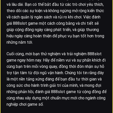
và lâu dài. Bạn có thể bắt đầu từ các trò chơi yêu thích,
theo dõi các sự kiện và không ngừng mở rộng kiến thức
về cách quản lý ngân sách và rủi ro khi chơi. Việc đánh
giá 888slot game một cách công bằng và chi tiết sẽ
giúp cộng đồng ngày càng phát triển, và giúp thương
hiệu ngày càng hoàn thiện để phục vụ bạn tốt hơn trong
những năm tới.
Cuối cùng, mời bạn thử nghiệm và trải nghiệm 888slot
game ngay hôm nay. Hãy để niềm vui và sự phấn khích đi
cùng bạn trên mỗi vòng quay, đồng thời đón nhận sự hỗ
trợ tận tâm từ đội ngũ vận hành. Chúng tôi tin rằng đây
là một nền tảng xứng đáng để bạn đầu tư thời gian và
công sức cho hành trình giải trí của mình, và mong đợi
những phản hồi, đánh giá 888slot game từ cộng đồng để
cùng nhau xây dựng một chuẩn mực mới cho ngành công
nghiệp chơi game số.