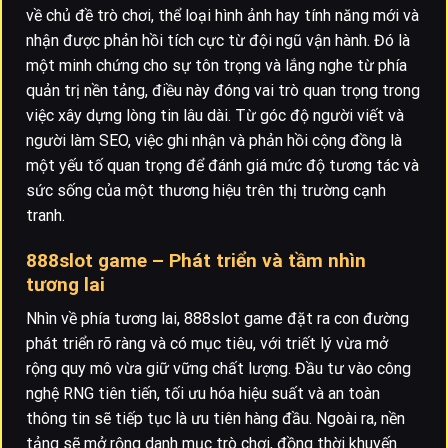
về chủ đề trò chơi, thể loại hình ảnh hay tính năng mới và
nhận được phản hồi tích cực từ đội ngũ vận hành. Đó là
một minh chứng cho sự tôn trọng và lắng nghe từ phía
quản trị nền tảng, điều này đóng vai trò quan trọng trong
việc xây dựng lòng tin lâu dài. Từ góc độ người viết và
người làm SEO, việc ghi nhận và phản hồi cộng đồng là
một yếu tố quan trọng để đánh giá mức độ tương tác và
sức sống của một thương hiệu trên thị trường cạnh
tranh.
888slot game – Phát triển và tầm nhìn
tương lai
Nhìn về phía tương lai, 888slot game đặt ra con đường
phát triển rõ ràng và có mục tiêu, với triết lý vừa mở
rộng quy mô vừa giữ vững chất lượng. Đầu tư vào công
nghệ RNG tiên tiến, tối ưu hóa hiệu suất và an toàn
thông tin sẽ tiếp tục là ưu tiên hàng đầu. Ngoài ra, nền
tảng sẽ mở rộng danh mục trò chơi, đồng thời khuyến