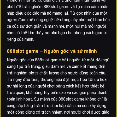
thông tin hay sự cố giao dịch. Đừng ngần ngại dành vài
phút để trải nghiệm 888slot game và tự mình cảm nhận
nhịp điệu độc đáo mà nó mang lại. Từ góc nhìn của một
người đam mê công nghệ, nền tảng này như một bản hòa
ca của sự đơn giản và mạnh mẽ, một nơi mà mỗi người
chơi có thể tìm thấy sự phù hợp cho phong cách giải trí
riêng của mình.
888slot game – Nguồn gốc và sứ mệnh
Nguồn gốc của 888slot game bắt nguồn từ một đội ngũ
sáng tạo trẻ trung, giàu đam mê và cam kết mang đến
trải nghiệm slots chất lượng cho người dùng toàn cầu.
Từ ngày đầu tiên, thương hiệu đặt mục tiêu tối ưu hóa
sự hài lòng của người chơi bằng cách kết hợp thiết kế
trực quan, khả năng tùy biến cao và các giải pháp thanh
toán linh hoạt. Sứ mệnh của 888slot game không chỉ là
cung cấp hàng trăm trò chơi hấp dẫn, mà còn xây dựng
một cộng đồng có trách nhiệm, nơi người chơi được giáo