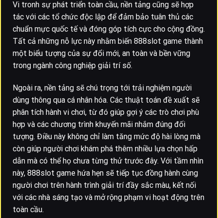
Vi tronh sự phát triển toàn cầu, nền tảng cũng sẽ hợp
tác với các tổ chức độc lập để đảm bảo tuân thủ các
chuẩn mực quốc tế và đóng góp tích cực cho cộng đồng.
Tất cả những nỗ lực này nhằm biến 888slot game thành
một biểu tượng của sự đổi mới, an toàn và bền vững
trong ngành công nghiệp giải trí số.
Ngoài ra, nền tảng sẽ chú trọng tới trải nghiệm người
dùng thông qua cá nhân hóa. Các thuật toán đề xuất sẽ
phân tích hành vi chơi, từ đó giúp gợi ý các trò chơi phù
hợp và các chương trình khuyến mãi nhắm đúng đối
tượng. Điều này không chỉ làm tăng mức độ hài lòng mà
còn giúp người chơi khám phá thêm nhiều lựa chọn hấp
dẫn mà có thể họ chưa từng thử trước đây. Với tầm nhìn
này, 888slot game hứa hẹn sẽ tiếp tục đồng hành cùng
người chơi trên hành trình giải trí đầy sắc màu, kết nối
với các nhà sáng tạo và mở rộng phạm vi hoạt động trên
toàn cầu.