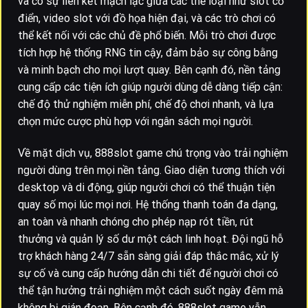
và có sự liên kết mạch lạc giữa các thể loại như slot cổ
điển, video slot với đồ họa hiện đại, và các trò chơi có
thể kết nối với các chủ đề phổ biến. Mỗi trò chơi được
tích hợp hệ thống RNG tin cậy, đảm bảo sự công bằng
và minh bạch cho mọi lượt quay. Bên cạnh đó, nền tảng
cung cấp các tiện ích giúp người dùng dễ dàng tiếp cận:
chế độ thử nghiệm miễn phí, chế độ chơi nhanh, và lựa
chọn mức cược phù hợp với ngân sách mọi người.
Về mặt dịch vụ, 888slot game chú trọng vào trải nghiệm
người dùng trên mọi nền tảng. Giao diện tương thích với
desktop và di động, giúp người chơi có thể thuận tiện
quay số mọi lúc mọi nơi. Hệ thống thanh toán đa dạng,
an toàn và nhanh chóng cho phép nạp rót tiền, rút
thưởng và quản lý số dư một cách linh hoạt. Đội ngũ hỗ
trợ khách hàng 24/7 sẵn sàng giải đáp thắc mắc, xử lý
sự cố và cung cấp hướng dẫn chi tiết để người chơi có
thể tận hưởng trải nghiệm một cách suốt ngày đêm mà
không bị gián đoạn. Bên cạnh đó, 888slot game vẫn