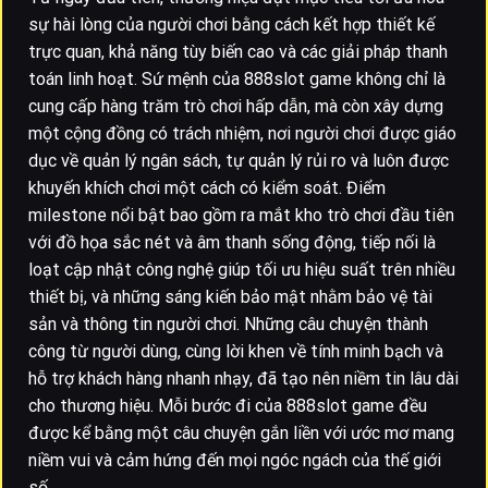
sự hài lòng của người chơi bằng cách kết hợp thiết kế
trực quan, khả năng tùy biến cao và các giải pháp thanh
toán linh hoạt. Sứ mệnh của 888slot game không chỉ là
cung cấp hàng trăm trò chơi hấp dẫn, mà còn xây dựng
một cộng đồng có trách nhiệm, nơi người chơi được giáo
dục về quản lý ngân sách, tự quản lý rủi ro và luôn được
khuyến khích chơi một cách có kiểm soát. Điểm
milestone nổi bật bao gồm ra mắt kho trò chơi đầu tiên
với đồ họa sắc nét và âm thanh sống động, tiếp nối là
loạt cập nhật công nghệ giúp tối ưu hiệu suất trên nhiều
thiết bị, và những sáng kiến bảo mật nhằm bảo vệ tài
sản và thông tin người chơi. Những câu chuyện thành
công từ người dùng, cùng lời khen về tính minh bạch và
hỗ trợ khách hàng nhanh nhạy, đã tạo nên niềm tin lâu dài
cho thương hiệu. Mỗi bước đi của 888slot game đều
được kể bằng một câu chuyện gắn liền với ước mơ mang
niềm vui và cảm hứng đến mọi ngóc ngách của thế giới
số.