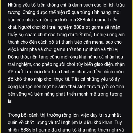
Những yếu tố trên không chỉ là danh sách các lợi ích trừu
tượng. Chúng được thể hiện rõ qua từng tính năng, mỗi
bản cập nhật và từng sự kiện mà 888slot game triển
khai. Người chơi khi trải nghiệm 888slot game sẽ nhận
thấy sự chăm chút cho từng chi tiết nhỏ, từ hiệu ứng âm
thanh cho đến cách bố trí thanh tiếp cận menu, sao cho
việc khám phá và chơi game trở nên tự nhiên và thú vị.
Đồng thời, nền tảng cũng mở rộng khả năng cá nhân hóa
trải nghiệm, cho phép người chơi tùy biến giao diện, nhận
đề xuất trò chơi dựa trên hành vi chơi và điều chỉnh mức
độ khó theo nhịp chơi thực tế. Tất cả những yếu tố ấy
cộng lại tạo nên một hệ sinh thái slot trực tuyến có tính
bền vững và tiềm năng phát triển mạnh mẽ trong tương
lai.
Trong bối cảnh thị trường rộng lớn, việc duy trì sự nhất
quán về chất lượng và trải nghiệm là điều khó khăn. Tuy
nhiên, 888slot game đã chứng tỏ khả năng thích nghi và