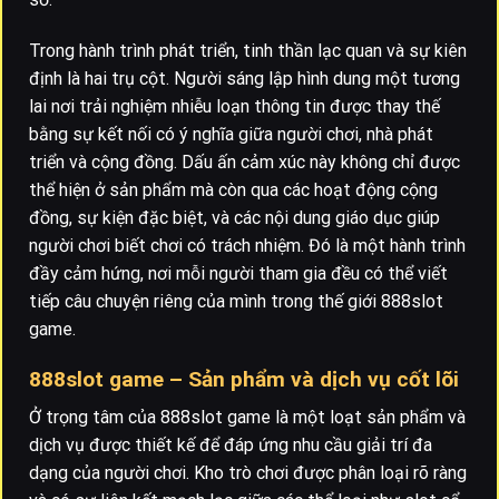
Trong hành trình phát triển, tinh thần lạc quan và sự kiên
định là hai trụ cột. Người sáng lập hình dung một tương
lai nơi trải nghiệm nhiễu loạn thông tin được thay thế
bằng sự kết nối có ý nghĩa giữa người chơi, nhà phát
triển và cộng đồng. Dấu ấn cảm xúc này không chỉ được
thể hiện ở sản phẩm mà còn qua các hoạt động cộng
đồng, sự kiện đặc biệt, và các nội dung giáo dục giúp
người chơi biết chơi có trách nhiệm. Đó là một hành trình
đầy cảm hứng, nơi mỗi người tham gia đều có thể viết
tiếp câu chuyện riêng của mình trong thế giới 888slot
game.
888slot game – Sản phẩm và dịch vụ cốt lõi
Ở trọng tâm của 888slot game là một loạt sản phẩm và
dịch vụ được thiết kế để đáp ứng nhu cầu giải trí đa
dạng của người chơi. Kho trò chơi được phân loại rõ ràng