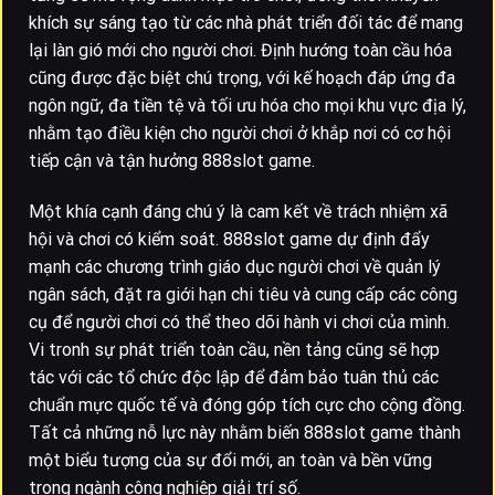
khích sự sáng tạo từ các nhà phát triển đối tác để mang
lại làn gió mới cho người chơi. Định hướng toàn cầu hóa
cũng được đặc biệt chú trọng, với kế hoạch đáp ứng đa
ngôn ngữ, đa tiền tệ và tối ưu hóa cho mọi khu vực địa lý,
nhằm tạo điều kiện cho người chơi ở khắp nơi có cơ hội
tiếp cận và tận hưởng 888slot game.
Một khía cạnh đáng chú ý là cam kết về trách nhiệm xã
hội và chơi có kiểm soát. 888slot game dự định đẩy
mạnh các chương trình giáo dục người chơi về quản lý
ngân sách, đặt ra giới hạn chi tiêu và cung cấp các công
cụ để người chơi có thể theo dõi hành vi chơi của mình.
Vi tronh sự phát triển toàn cầu, nền tảng cũng sẽ hợp
tác với các tổ chức độc lập để đảm bảo tuân thủ các
chuẩn mực quốc tế và đóng góp tích cực cho cộng đồng.
Tất cả những nỗ lực này nhằm biến 888slot game thành
một biểu tượng của sự đổi mới, an toàn và bền vững
trong ngành công nghiệp giải trí số.