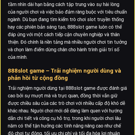
tầm nhìn dài hạn bằng cách tập trung vào sự hài lòng
của người chơi và việc bảo đảm ràng buộc với tiêu chuẩn
ngành. Dù bạn đang tìm kiếm trò chơi slot truyền thống
hay các phiên bản sáng tạo, 888slot game luôn có thể
đáp ứng với một cách tiếp cận chuyên nghiệp và thân
thiện. Đó chính là nền tảng mà nhiều người chơi tin tưởng
và chọn làm điểm dừng chân cho hành trình giải trí số
của mình.
888slot game – Trải nghiệm người dùng và
phản hồi từ cộng đồng
Trải nghiệm người dùng tại 888slot game được đánh giá
cao bởi sự mượt mà và trực quan, đồng thời vẫn giữ
được chiều sâu của các trò chơi với nhiều cấp độ khó dễ
khác nhau. Người chơi mới dễ dàng làm quen với hướng
dẫn chi tiết và công cụ hỗ trợ, trong khi người chơi lâu
năm có thể tận hưởng các tính năng nâng cao như chế
độ chơi tự động, tối ưu chi phí và tối đa hóa lợi nhuận