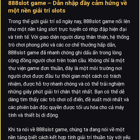
888slot game – Dẫn nhập đầy cảm hứng về
một nền giải trí slots
Trong thế giới giải trí số ngày nay, 888slot game nổi lên
như một nền tảng slot trực tuyến có nhịp đập hiện đại
và tinh tế. Với giao diện người dùng thân thiện, hệ thống
trò chơi phong phú và các cơ chế thưởng hấp dẫn,
888slot game đã nhanh chóng ghi dấu ấn trong lòng
cộng đồng người chơi trên toàn cầu. Không chỉ là một
thư viện game đơn thuần, đây là một môi trường nơi
người chơi được đầu tư thời gian một cách có trách
nhiệm, được hỗ trợ nhanh chóng và có thể trải nghiệm
những giây phút giải trí chân thật nhất. Bạn có thể dễ
dàng tìm thấy các trò chơi cổ điển, đề xuất mới nhất và
các phiên bản độc quyền được tối ưu hóa cho cả máy
tính và thiết bị di động.
Khi ta nói về 888slot game, chúng ta đang nói về một
nền tảng biết cách kết hợp tính giải trí thuần túy với yếu