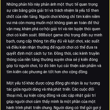
Những phản hồi này phản ánh một thực tế quan trọng:
sự cân bằng giữa giải trí và trách nhiệm là yếu tố then
chốt của nền tảng. Người chơi không chỉ tìm kiếm niềm
vui mà còn mong muốn một không gian an toàn để thử
vận may, khám phá cơ hội giải trí và rèn luyện thói quen
chơi có kiểm soát. 888slot game chú trọng đến sự minh
bạch, cung cấp thông tin đầy đủ về luật chơi, xác suất
và điều kiện nhận thưởng để người chơi có thể đưa ra
quyết định một cách tự tin. Đồng thời, các kênh truyền
thông của nền tảng thường xuyên chia sẻ ý kiến đóng
góp từ người chơi, từ đó liên tục cải thiện sản phẩm và
tìm kiếm các phương án tốt hơn cho cộng đồng.
Một yếu tố khác được cộng đồng ghi nhận là sự tương
tác giữa người dùng và nhà phát triển. Các cuộc đối
thoại mở, sự kiện cộng đồng và các cập nhật giải trí
giúp người chơi cảm thấy mình là một phần của một
hành trình phát triển chung. Người dùng có thể gửi gợi ý