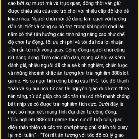
cao bởi sự mượt mà và trực quan, đồng thời vẫn giữ
được chiều sâu của các trò chơi với nhiều cấp độ khó dễ
khác nhau. Người chơi mới dễ dàng làm quen với hướng
dẫn chi tiết và công cụ hỗ trợ, trong khi người chơi lâu
năm có thể tận hưởng các tính năng nâng cao như chế
độ chơi tự động, tối ưu chi phí và tối đa hóa lợi nhuận
tiềm ẩn từ mỗi vòng quay. Cộng đồng người chơi cũng
rất năng động. Trên các diễn đàn, mạng xã hội và kênh
đánh giá, nhiều người đã chia sẻ kinh nghiệm, chiến lược
và những khoảnh khắc ấn tượng khi trải nghiệm 888slot
game. Họ ca ngợi tính công bằng của RNG, tốc độ thanh
toán và sự hữu ích từ các tài nguyên giáo dục kèm theo
nền tảng, từ đó giúp cho các tân thủ có thể nhanh chóng
bắt nhịp và có được trải nghiệm tích cực. Dưới đây là
một số nhận xét mang tính đại diện từ cộng đồng: -
"Trải nghiệm 888slot game thực sự dễ tiếp cận, giao
diện thân thiện và các trò chơi phong phú khiến tôi quay
lại mỗi tuần." - "Tôi rất ấn tượng với tốc độ xử lý giao