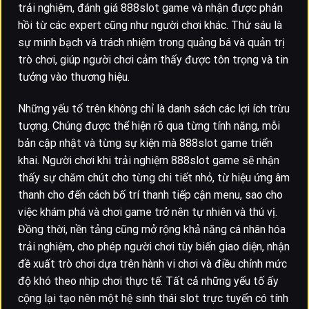
trải nghiệm, đánh giá 888slot game và nhận được phản
hồi từ các expert cũng như người chơi khác. Thứ sáu là
sự minh bạch và trách nhiệm trong quảng bá và quản trị
trò chơi, giúp người chơi cảm thấy được tôn trọng và tin
tưởng vào thương hiệu.
Những yếu tố trên không chỉ là danh sách các lợi ích trừu
tượng. Chúng được thể hiện rõ qua từng tính năng, mỗi
bản cập nhật và từng sự kiện mà 888slot game triển
khai. Người chơi khi trải nghiệm 888slot game sẽ nhận
thấy sự chăm chút cho từng chi tiết nhỏ, từ hiệu ứng âm
thanh cho đến cách bố trí thanh tiếp cận menu, sao cho
việc khám phá và chơi game trở nên tự nhiên và thú vị.
Đồng thời, nền tảng cũng mở rộng khả năng cá nhân hóa
trải nghiệm, cho phép người chơi tùy biến giao diện, nhận
đề xuất trò chơi dựa trên hành vi chơi và điều chỉnh mức
độ khó theo nhịp chơi thực tế. Tất cả những yếu tố ấy
cộng lại tạo nên một hệ sinh thái slot trực tuyến có tính