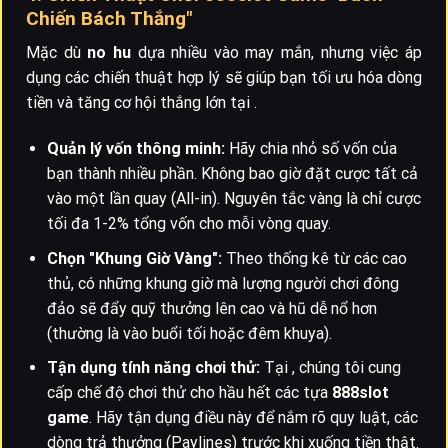
Chiến Bách Thắng"
Mặc dù
no hu
dựa nhiều vào may mắn, nhưng việc áp
dụng các chiến thuật hợp lý sẽ giúp bạn tối ưu hóa dòng
tiền và tăng cơ hội thắng lớn tại
.
Quản lý vốn thông minh:
Hãy chia nhỏ số vốn của
bạn thành nhiều phần. Không bao giờ đặt cược tất cả
vào một lần quay (All-in). Nguyên tắc vàng là chỉ cược
tối đa 1-2% tổng vốn cho mỗi vòng quay.
Chọn "Khung Giờ Vàng":
Theo thống kê từ các cao
thủ, có những khung giờ mà lượng người chơi đông
đảo sẽ đẩy quỹ thưởng lên cao và hũ dễ nổ hơn
(thường là vào buổi tối hoặc đêm khuya).
Tận dụng tính năng chơi thử:
Tại
, chúng tôi cung
cấp chế độ chơi thử cho hầu hết các tựa
888slot
game
. Hãy tận dụng điều này để nắm rõ quy luật, các
dòng trả thưởng (Paylines) trước khi xuống tiền thật.