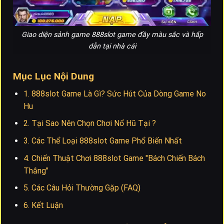
Giao diện sảnh game 888slot game đầy màu sắc và hấp
dẫn tại nhà cái
Mục Lục Nội Dung
1. 888slot Game Là Gì? Sức Hút Của Dòng Game No
Hu
2. Tại Sao Nên Chọn Chơi Nổ Hũ Tại
?
3. Các Thể Loại 888slot Game Phổ Biến Nhất
4. Chiến Thuật Chơi 888slot Game "Bách Chiến Bách
Thắng"
5. Các Câu Hỏi Thường Gặp (FAQ)
6. Kết Luận