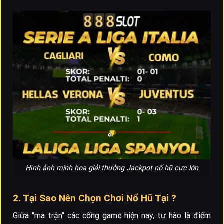
Hình ảnh minh họa giải thưởng Jackpot nổ hũ cực lớn
2. Tại Sao Nên Chọn Chơi Nổ Hũ Tại
?
Giữa "ma trận" các cổng game hiện nay,
tự hào là điểm