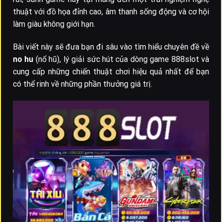
thuật với đồ họa đỉnh cao, âm thanh sống động và cơ hội
làm giàu không giới hạn.
Bài viết này sẽ đưa bạn đi sâu vào tìm hiểu chuyên đề về
no hu
(nổ hũ), lý giải sức hút của dòng game 888slot và
cung cấp những chiến thuật chơi hiệu quả nhất để bạn
có thể rinh về những phần thưởng giá trị.