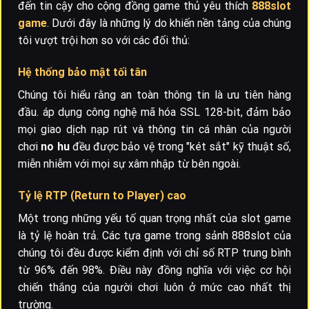
đến tin cậy cho cộng đồng game thủ yêu thích
888slot
game
. Dưới đây là những lý do khiến nền tảng của chúng
tôi vượt trội hơn so với các đối thủ:
Hệ thống bảo mật tối tân
Chúng tôi hiểu rằng an toàn thông tin là ưu tiên hàng
đầu.
áp dụng công nghệ mã hóa SSL 128-bit, đảm bảo
mọi giao dịch nạp rút và thông tin cá nhân của người
chơi
no hu
đều được bảo vệ trong "két sắt" kỹ thuật số,
miễn nhiễm với mọi sự xâm nhập từ bên ngoài.
Tỷ lệ RTP (Return to Player) cao
Một trong những yếu tố quan trọng nhất của slot game
là tỷ lệ hoàn trả. Các tựa game trong sảnh 888slot của
chúng tôi đều được kiểm định với chỉ số RTP trung bình
từ 96% đến 98%. Điều này đồng nghĩa với việc cơ hội
chiến thắng của người chơi luôn ở mức cao nhất thị
trường.