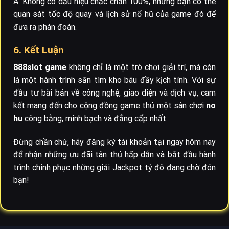
A: Không có dấu hiệu chắc chắn 100%, nhưng bạn có thể
quan sát tốc độ quay và lịch sử nổ hũ của game đó để
đưa ra phán đoán.
6. Kết Luận
888slot game
không chỉ là một trò chơi giải trí, mà còn
là một hành trình săn tìm kho báu đầy kịch tính. Với sự
đầu tư bài bản về công nghệ, giao diện và dịch vụ,
cam
kết mang đến cho cộng đồng game thủ một sân chơi
no
hu
công bằng, minh bạch và đẳng cấp nhất.
Đừng chần chừ, hãy đăng ký tài khoản tại
ngay hôm nay
để nhận những ưu đãi tân thủ hấp dẫn và bắt đầu hành
trình chinh phục những giải Jackpot tỷ đô đang chờ đón
bạn!