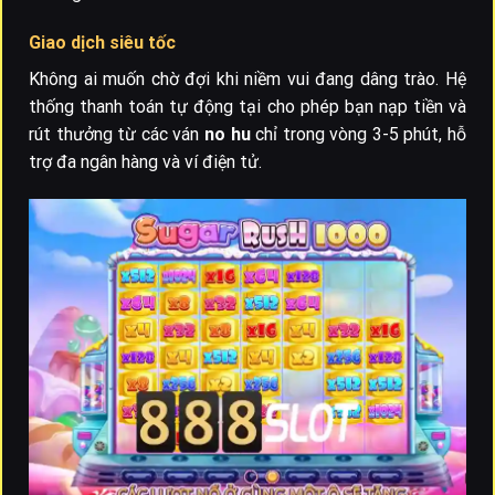
Giao dịch siêu tốc
Không ai muốn chờ đợi khi niềm vui đang dâng trào. Hệ
thống thanh toán tự động tại
cho phép bạn nạp tiền và
rút thưởng từ các ván
no hu
chỉ trong vòng 3-5 phút, hỗ
trợ đa ngân hàng và ví điện tử.