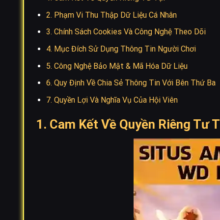
2. Phạm Vi Thu Thập Dữ Liệu Cá Nhân
3. Chính Sách Cookies Và Công Nghệ Theo Dõi
4. Mục Đích Sử Dụng Thông Tin Người Chơi
5. Công Nghệ Bảo Mật & Mã Hóa Dữ Liệu
6. Quy Định Về Chia Sẻ Thông Tin Với Bên Thứ Ba
7. Quyền Lợi Và Nghĩa Vụ Của Hội Viên
1. Cam Kết Về Quyền Riêng Tư T