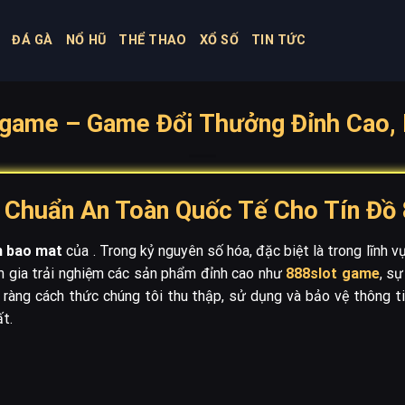
ĐÁ GÀ
NỔ HŨ
THỂ THAO
XỔ SỐ
TIN TỨC
 game – Game Đổi Thưởng Đỉnh Cao,
u Chuẩn An Toàn Quốc Tế Cho Tín Đồ
h bao mat
của
. Trong kỷ nguyên số hóa, đặc biệt là trong lĩnh vự
am gia trải nghiệm các sản phẩm đỉnh cao như
888slot game
, s
 rõ ràng cách thức chúng tôi thu thập, sử dụng và bảo vệ thông 
t.