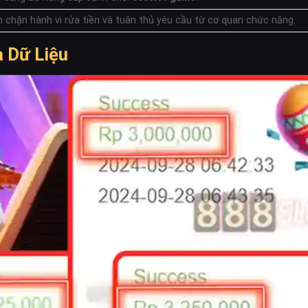
ăn chặn hành vi rửa tiền và tuân thủ yêu cầu từ cơ quan chức năng.
 Dữ Liệu