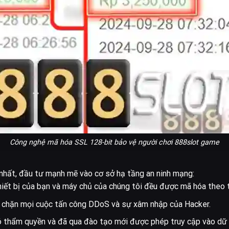
Công nghệ mã hóa SSL 128-bit bảo vệ người chơi 888slot game
nhất,
đầu tư mạnh mẽ vào cơ sở hạ tầng an ninh mạng:
thiết bị của bạn và máy chủ của chúng tôi đều được mã hóa theo 
n chặn mọi cuộc tấn công DDoS và sự xâm nhập của Hacker.
 thẩm quyền và đã qua đào tạo mới được phép truy cập vào dữ l