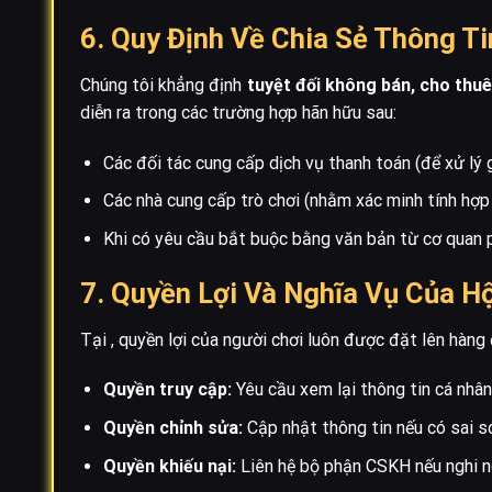
6. Quy Định Về Chia Sẻ Thông T
Chúng tôi khẳng định
tuyệt đối không bán, cho thuê
diễn ra trong các trường hợp hãn hữu sau:
Các đối tác cung cấp dịch vụ thanh toán (để xử lý g
Các nhà cung cấp trò chơi (nhằm xác minh tính hợp
Khi có yêu cầu bắt buộc bằng văn bản từ cơ quan 
7. Quyền Lợi Và Nghĩa Vụ Của Hộ
Tại
, quyền lợi của người chơi luôn được đặt lên hàng
Quyền truy cập:
Yêu cầu xem lại thông tin cá nhân
Quyền chỉnh sửa:
Cập nhật thông tin nếu có sai s
Quyền khiếu nại:
Liên hệ bộ phận CSKH nếu nghi ngờ