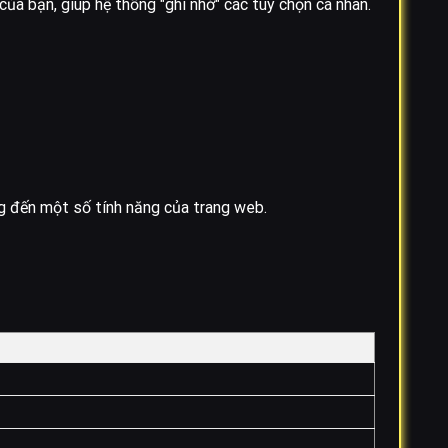
ủa bạn, giúp hệ thống "ghi nhớ" các tùy chọn cá nhân.
ng đến một số tính năng của trang web.