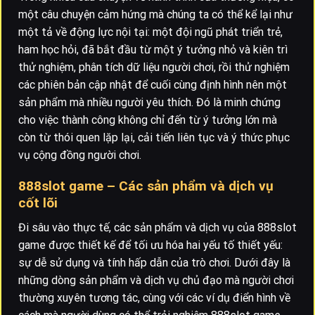
một câu chuyện cảm hứng mà chúng ta có thể kể lại như
một tả về động lực nội tại: một đội ngũ phát triển trẻ,
ham học hỏi, đã bắt đầu từ một ý tưởng nhỏ và kiên trì
thử nghiệm, phân tích dữ liệu người chơi, rồi thử nghiệm
các phiên bản cập nhật để cuối cùng định hình nên một
sản phẩm mà nhiều người yêu thích. Đó là minh chứng
cho việc thành công không chỉ đến từ ý tưởng lớn mà
còn từ thói quen lặp lại, cải tiến liên tục và ý thức phục
vụ cộng đồng người chơi.
888slot game – Các sản phẩm và dịch vụ
cốt lõi
Đi sâu vào thực tế, các sản phẩm và dịch vụ của 888slot
game được thiết kế để tối ưu hóa hai yếu tố thiết yếu:
sự dễ sử dụng và tính hấp dẫn của trò chơi. Dưới đây là
những dòng sản phẩm và dịch vụ chủ đạo mà người chơi
thường xuyên tương tác, cùng với các ví dụ điển hình về