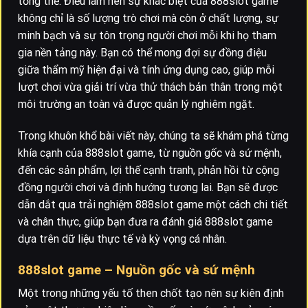
tổng thể. Điều làm nên sự khác biệt của 888slot game
không chỉ là số lượng trò chơi mà còn ở chất lượng, sự
minh bạch và sự tôn trọng người chơi mỗi khi họ tham
gia nền tảng này. Bạn có thể mong đợi sự đồng điệu
giữa thẩm mỹ hiện đại và tính ứng dụng cao, giúp mỗi
lượt chơi vừa giải trí vừa thử thách bản thân trong một
môi trường an toàn và được quản lý nghiêm ngặt.
Trong khuôn khổ bài viết này, chúng ta sẽ khám phá từng
khía cạnh của 888slot game, từ nguồn gốc và sứ mệnh,
đến các sản phẩm, lợi thế cạnh tranh, phản hồi từ cộng
đồng người chơi và định hướng tương lai. Bạn sẽ được
dẫn dắt qua trải nghiệm 888slot game một cách chi tiết
và chân thực, giúp bạn đưa ra đánh giá 888slot game
dựa trên dữ liệu thực tế và kỳ vọng cá nhân.
888slot game – Nguồn gốc và sứ mệnh
Một trong những yếu tố then chốt tạo nên sự kiên định