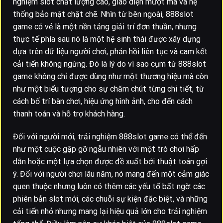
nghiệm slot chất lượng cao, giao diện mượt mà và hệ
thống bảo mật chặt chẽ. Nhìn từ bên ngoài, 888slot
game có vẻ là một nền tảng giải trí đơn thuần, nhưng
thực tế phía sau nó là một hệ sinh thái được xây dựng
dựa trên dữ liệu người chơi, phản hồi liên tục và cam kết
cải tiến không ngừng. Đó là lý do vì sao cụm từ 888slot
game không chỉ được dùng như một thương hiệu mà còn
như một biểu tượng cho sự chăm chút từng chi tiết, từ
cách bố trí bàn chơi, hiệu ứng hình ảnh, cho đến cách
thanh toán và hỗ trợ khách hàng.
Đối với người mới, trải nghiệm 888slot game có thể đến
như một cuộc gặp gỡ ngẫu nhiên với một trò chơi hấp
dẫn hoặc một lựa chọn được đề xuất bởi thuật toán gợi
ý. Đối với người chơi lâu năm, nó mang đến một cảm giác
quen thuộc nhưng luôn có thêm các yếu tố bất ngờ: các
phiên bản slot mới, các chuỗi sự kiện đặc biệt, và những
cải tiến nhỏ nhưng mang lại hiệu quả lớn cho trải nghiệm