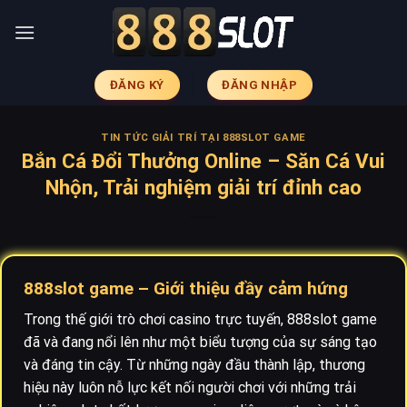
Skip
to
content
ĐĂNG KÝ
ĐĂNG NHẬP
TIN TỨC GIẢI TRÍ TẠI 888SLOT GAME
Bắn Cá Đổi Thưởng Online – Săn Cá Vui
Nhộn, Trải nghiệm giải trí đỉnh cao
888slot game – Giới thiệu đầy cảm hứng
Trong thế giới trò chơi casino trực tuyến, 888slot game
đã và đang nổi lên như một biểu tượng của sự sáng tạo
và đáng tin cậy. Từ những ngày đầu thành lập, thương
hiệu này luôn nỗ lực kết nối người chơi với những trải