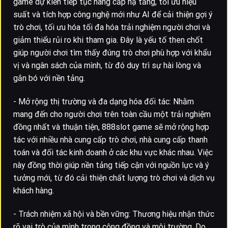
game dự kiến tiếp tục nâng cấp hạ tầng, tối ưu hiệu
suất và tích hợp công nghệ mới như AI để cải thiện gợi ý
trò chơi, tối ưu hóa tối đa hóa trải nghiệm người chơi và
giảm thiểu rủi ro khi tham gia. Đây là yếu tố then chốt
giúp người chơi tìm thấy đúng trò chơi phù hợp với khẩu
vị và ngân sách của mình, từ đó duy trì sự hài lòng và
gắn bó với nền tảng.
- Mở rộng thị trường và đa dạng hóa đối tác: Nhằm
mang đến cho người chơi trên toàn cầu một trải nghiệm
đồng nhất và thuận tiện, 888slot game sẽ mở rộng hợp
tác với nhiều nhà cung cấp trò chơi, nhà cung cấp thanh
toán và đối tác kinh doanh ở các khu vực khác nhau. Việc
này đồng thời giúp nền tảng tiếp cận với nguồn lực và ý
tưởng mới, từ đó cải thiện chất lượng trò chơi và dịch vụ
khách hàng.
- Trách nhiệm xã hội và bền vững: Thương hiệu nhận thức
rõ vai trò của mình trong cộng đồng và môi trường. Do