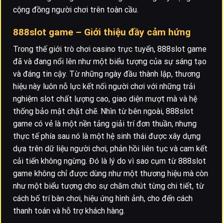
cộng đồng người chơi trên toàn cầu.
888slot game – Giới thiệu đầy cảm hứng
Trong thế giới trò chơi casino trực tuyến, 888slot game
đã và đang nổi lên như một biểu tượng của sự sáng tạo
và đáng tin cậy. Từ những ngày đầu thành lập, thương
hiệu này luôn nỗ lực kết nối người chơi với những trải
nghiệm slot chất lượng cao, giao diện mượt mà và hệ
thống bảo mật chặt chẽ. Nhìn từ bên ngoài, 888slot
game có vẻ là một nền tảng giải trí đơn thuần, nhưng
thực tế phía sau nó là một hệ sinh thái được xây dựng
dựa trên dữ liệu người chơi, phản hồi liên tục và cam kết
cải tiến không ngừng. Đó là lý do vì sao cụm từ 888slot
game không chỉ được dùng như một thương hiệu mà còn
như một biểu tượng cho sự chăm chút từng chi tiết, từ
cách bố trí bàn chơi, hiệu ứng hình ảnh, cho đến cách
thanh toán và hỗ trợ khách hàng.