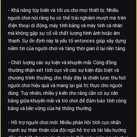
- Khả năng tùy biến và tối ưu cho mọi thiết bị: Nhiều
người chơi nói rằng họ có thể trải nghiệm mượt mà trên
điện thoại di động, máy tính bảng và máy tính cá nhân
mà không gặp sự cố về chất lượng hình ảnh hoặc âm
thanh. Sự ổn định này là yếu tố entonces giúp xây dựng
niềm tin của người chơi và tăng thời gian ở lại nền tảng.
- Chất lượng các sự kiện và khuyến mãi: Cộng đồng
thường nhận xét tích cực về các sự kiện đặc biệt và
chương trình thưởng, cho thấy đây là chiến lược thu hút
người chơi hiệu quả và mang lại giá trị thực cho người
dùng. Tuy nhiên, nhiều ý kiến cho rằng cần có sự cân
bằng giữa khuyến mãi và trò chơi để đảm bảo tính công
bằng và bền vững của hệ thống thưởng.
- Hỗ trợ người chơi mới: Nhiều phản hồi tích cực nhấn
mạnh sự thân thiện của đội ngũ hỗ trợ và tài liệu hướng