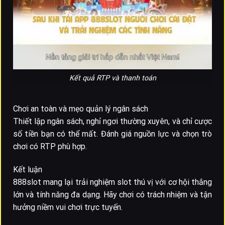
Kết quả RTP và thanh toán
Chơi an toàn và mẹo quản lý ngân sách
Thiết lập ngân sách, nghỉ ngơi thường xuyên, và chỉ cược
số tiền bạn có thể mất. Đánh giá nguồn lực và chọn trò
chơi có RTP phù hợp.
Kết luận
888slot mang lại trải nghiệm slot thú vị với cơ hội thắng
lớn và tính năng đa dạng. Hãy chơi có trách nhiệm và tận
hưởng niềm vui chơi trực tuyến.