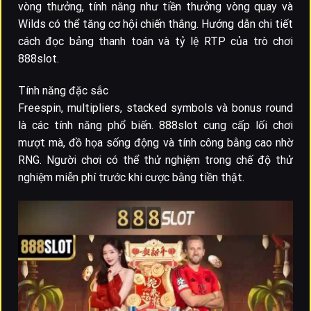
vòng thưởng, tính năng như tiền thưởng vòng quay và
Wilds có thể tăng cơ hội chiến thắng. Hướng dẫn chi tiết
cách đọc bảng thanh toán và tỷ lệ RTP của trò chơi
888slot.
Tính năng đặc sắc
Freespin, multipliers, stacked symbols và bonus round
là các tính năng phổ biến. 888slot cung cấp lối chơi
mượt mà, đồ họa sống động và tính công bằng cao nhờ
RNG. Người chơi có thể thử nghiệm trong chế độ thử
nghiệm miễn phí trước khi cược bằng tiền thật.