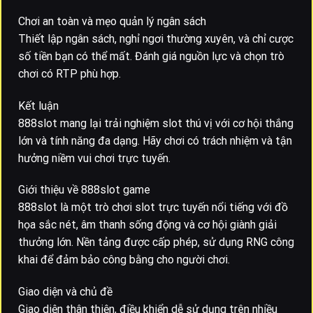
Chơi an toàn và mẹo quản lý ngân sách
Thiết lập ngân sách, nghỉ ngơi thường xuyên, và chỉ cược
số tiền bạn có thể mất. Đánh giá nguồn lực và chọn trò
chơi có RTP phù hợp.
Kết luận
888slot mang lại trải nghiệm slot thú vị với cơ hội thắng
lớn và tính năng đa dạng. Hãy chơi có trách nhiệm và tận
hưởng niềm vui chơi trực tuyến.
Giới thiệu về 888slot game
888slot là một trò chơi slot trực tuyến nổi tiếng với đồ
họa sắc nét, âm thanh sống động và cơ hội giành giải
thưởng lớn. Nền tảng được cấp phép, sử dụng RNG công
khai để đảm bảo công bằng cho người chơi.
Giao diện và chủ đề
Giao diện thân thiện, điều khiển dễ sử dụng trên nhiều