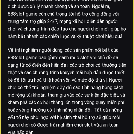
dịch được xử lý nhanh chóng và an toàn. Ngoài ra,
888slot game còn chú trọng tới hỗ trợ cộng đồng với
trung tâm trợ giúp 24/7, mạng xã hội, diễn đàn người
chơi và chương trình đào tạo cho người chơi mới, giúp họ
nắm bắt nhanh các chiến lược và kỹ thuật chơi hiệu quả.
Về trải nghiệm người dùng, các sản phẩm nổi bật của
888slot game bao gồm: danh mục slot với chủ đề đa
dạng từ cổ điển đến hiện đại, các trò chơi có thưởng tiền
thật và các chương trình khuyến mãi hấp dẫn được thiết
kế để tối ưu hoá tỉ lệ hoàn vốn và mức độ thú vị. Người
chơi có thể trải nghiệm đầy đủ các tính năng bằng cách
mở rộng tài khoản, tham gia vào các sự kiện đặc biệt, và
khám phá các cơ hội thắng lớn trong vòng quay miễn phí
hoặc vòng thưởng có tính năng nhân đôi. Tất cả những
yếu tố này phối hợp với hệ sinh thái hỗ trợ sẽ giúp mỗi
người chơi có được trải nghiệm chơi slot vừa an toàn
vừa hấp dẫn.