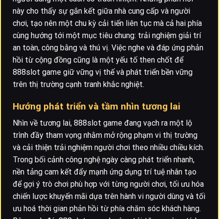
này cho thấy sự gắn kết giữa nhà cung cấp và người
chơi, tạo nên một chu kỳ cải tiến liên tục mà cả hai phía
cùng hướng tới một mục tiêu chung: trải nghiệm giải trí
an toàn, công bằng và thú vị. Việc nghe và đáp ứng phản
hồi từ cộng đồng cũng là một yếu tố then chốt để
888slot game giữ vững vị thế và phát triển bền vững
trên thị trường cạnh tranh khắc nghiệt.
Hướng phát triển và tầm nhìn tương lai
Nhìn về tương lai, 888slot game đang vạch ra một lộ
trình đầy tham vọng nhằm mở rộng phạm vi thị trường
và cải thiện trải nghiệm người chơi theo nhiều chiều kích.
Trong bối cảnh công nghệ ngày càng phát triển nhanh,
nền tảng cam kết đẩy mạnh ứng dụng trí tuệ nhân tạo
để gợi ý trò chơi phù hợp với từng người chơi, tối ưu hóa
chiến lược khuyến mãi dựa trên hành vi người dùng và tối
ưu hoá thời gian phản hồi từ phía chăm sóc khách hàng.