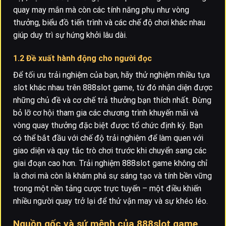
quay may mắn mà còn các tính năng phụ như vòng
thưởng, biểu đồ tiến trình và các chế độ chơi khác nhau
giúp duy trì sự hứng khởi lâu dài.
1.2 Đề xuất hành động cho người đọc
Để tối ưu trải nghiệm của bạn, hãy thử nghiệm nhiều tựa
slot khác nhau trên 888slot game, từ đó nhận diện được
những chủ đề và cơ chế trả thưởng bạn thích nhất. Đừng
bỏ lỡ cơ hội tham gia các chương trình khuyến mãi và
vòng quay thưởng đặc biệt được tổ chức định kỳ. Bạn
có thể bắt đầu với chế độ trải nghiệm để làm quen với
giao diện và quy tắc trò chơi trước khi chuyển sang các
giai đoạn cao hơn. Trải nghiệm 888slot game không chỉ
là chơi mà còn là khám phá sự sáng tạo và tính bền vững
trong một nền tảng cược trực tuyến – một điều khiến
nhiều người quay trở lại để thử vận may và sự khéo léo.
Nguồn gốc và sứ mệnh của 888slot game