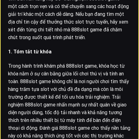
một cách trọn vẹn và có thể chuyển sang các hoạt động
giải trí khác một cách dễ dàng. Nếu bạn đang tìm một
địa chỉ tin cậy để thưởng thức slot trực tuyến, hãy xem
xét đến từng chi tiết nhỏ mà 888slot game đã chăm
chút trong suốt quá trình phát triển.
1. Tóm tắt từ khóa
Trong hành trình khám phá 888slot game, khóa học từ
khóa nằm ở sự cân bằng giữa lối chơi thú vị và tính an
toàn. 888slot game không chỉ là nơi người chơi tìm thấy
hàng trăm tựa slot với chủ đề đa dạng mà còn là môi
trường được thiết kế để tối ưu hóa trải nghiệm. Trải
nghiệm 888slot game nhấn mạnh sự nhất quán về giao
diện người dùng, tốc độ tải nhanh và khả năng tương
thích trên nhiều thiết bị từ máy tính để bàn đến điện
thoại di động. Đánh giá 888slot game cho thấy nền tảng
này có khả năng thích ứng tốt với các thị trường khác