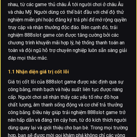
nhau, từ các game thủ châu Á tới người chơi ở châu Âu
và châu Mỹ. Người dùng có thể bắt đầu với chế độ thử
nghiệm miễn phí hoặc đăng ký trả phí để mở rộng quyền
truy cập và nhận thưởng độc đáo. Bên cạnh đó, trải
nghiệm 888slot game còn được tăng cường bởi các
chương trình khuyến mãi hợp lý, hệ thống thanh toán an
toàn và đội ngũ hỗ trợ chuyên nghiệp luôn sẵn sàng giải
đáp mọi thắc mắc.
1.1 Nhận diện giá trị cốt lõi
Giá trị cốt lõi của 888slot game được xác định qua sự
công bằng, minh bạch và hiệu suất liên tục được nâng
cấp. Người chơi sẽ nhận thấy các yếu tố như đồ họa
chất lượng, âm thanh sống động và cơ chế trả thưởng
công bằng. Điều này giúp trải nghiệm 888slot game trở
nên hấp dẫn và đáng tin cậy hơn, từ đó kích thích người
dùng quay lại và giới thiệu cho bạn bè. Trong mọi trường
hợp, bạn sẽ được mời gọi khám phá không chỉ các vòng