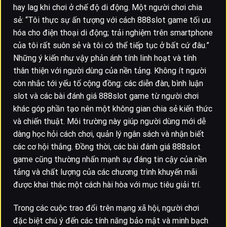
hay lag khi chơi ở chế độ di động. Một người chơi chia
sẻ: “Tôi thực sự ấn tượng với cách 888slot game tối ưu
hóa cho điện thoại di động; trải nghiệm trên smartphone
của tôi rất suôn sẻ và tôi có thể tiếp tục ở bất cứ đâu.”
Những ý kiến như vậy phản ánh tính linh hoạt và tính
thân thiện với người dùng của nền tảng. Không ít người
còn nhắc tới yếu tố cộng đồng: các diễn đàn, bình luận
slot và các bài đánh giá 888slot game từ người chơi
khác góp phần tạo nên một không gian chia sẻ kiến thức
và chiến thuật. Môi trường này giúp người dùng mới dễ
dàng học hỏi cách chơi, quản lý ngân sách và nhận biết
các cơ hội thắng. Đồng thời, các bài đánh giá 888slot
game cũng thường nhấn mạnh sự đáng tin cậy của nền
tảng và chất lượng của các chương trình khuyến mãi
được khai thác một cách hài hòa với mục tiêu giải trí.
Trong các cuộc trao đổi trên mạng xã hội, người chơi
đặc biệt chú ý đến các tính năng bảo mật và minh bạch