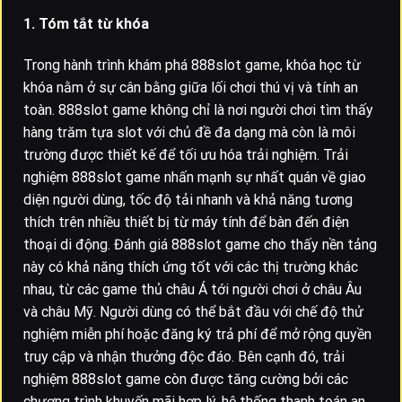
1. Tóm tắt từ khóa
Trong hành trình khám phá 888slot game, khóa học từ
khóa nằm ở sự cân bằng giữa lối chơi thú vị và tính an
toàn. 888slot game không chỉ là nơi người chơi tìm thấy
hàng trăm tựa slot với chủ đề đa dạng mà còn là môi
trường được thiết kế để tối ưu hóa trải nghiệm. Trải
nghiệm 888slot game nhấn mạnh sự nhất quán về giao
diện người dùng, tốc độ tải nhanh và khả năng tương
thích trên nhiều thiết bị từ máy tính để bàn đến điện
thoại di động. Đánh giá 888slot game cho thấy nền tảng
này có khả năng thích ứng tốt với các thị trường khác
nhau, từ các game thủ châu Á tới người chơi ở châu Âu
và châu Mỹ. Người dùng có thể bắt đầu với chế độ thử
nghiệm miễn phí hoặc đăng ký trả phí để mở rộng quyền
truy cập và nhận thưởng độc đáo. Bên cạnh đó, trải
nghiệm 888slot game còn được tăng cường bởi các
chương trình khuyến mãi hợp lý, hệ thống thanh toán an