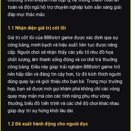
toàn và đội ngũ hỗ trợ chuyên nghiệp luôn sẵn sàng giải
đáp mọi thắc mắc.
1.1 Nhận diện giá trị cốt lõi
Giá trị cốt lõi của 888slot game được xác định qua sự
công bằng, minh bạch và hiệu suất liên tục được nâng
cấp. Người chơi sẽ nhận thấy các yếu tố như đồ họa
chất lượng, âm thanh sống động và cơ chế trả thưởng
công bằng. Điều này giúp trải nghiệm 888slot game trở
nên hấp dẫn và đáng tin cậy hơn, từ đó kích thích người
dùng quay lại và giới thiệu cho bạn bè. Trong mọi trường
hợp, bạn sẽ được mời gọi khám phá không chỉ các vòng
quay may mắn mà còn các tính năng phụ như vòng
thưởng, biểu đồ tiến trình và các chế độ chơi khác nhau
giúp duy trì sự hứng khởi lâu dài.
1.2 Đề xuất hành động cho người đọc