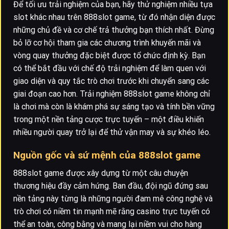
Để tối ưu trải nghiệm của bạn, hãy thử nghiệm nhiều tựa
slot khác nhau trên 888slot game, từ đó nhận diện được
những chủ đề và cơ chế trả thưởng bạn thích nhất. Đừng
bỏ lỡ cơ hội tham gia các chương trình khuyến mãi và
vòng quay thưởng đặc biệt được tổ chức định kỳ. Bạn
có thể bắt đầu với chế độ trải nghiệm để làm quen với
giao diện và quy tắc trò chơi trước khi chuyển sang các
giai đoạn cao hơn. Trải nghiệm 888slot game không chỉ
là chơi mà còn là khám phá sự sáng tạo và tính bền vững
trong một nền tảng cược trực tuyến – một điều khiến
nhiều người quay trở lại để thử vận may và sự khéo léo.
Nguồn gốc và sứ mệnh của 888slot game
888slot game được xây dựng từ một câu chuyện
thương hiệu đầy cảm hứng. Ban đầu, đội ngũ đứng sau
nền tảng này từng là những người đam mê công nghệ và
trò chơi có niềm tin mạnh mẽ rằng casino trực tuyến có
thể an toàn, công bằng và mang lại niềm vui cho hàng