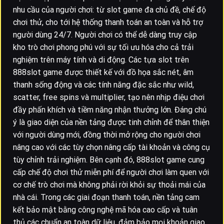
nhu cầu của người chơi: từ slot game đa chủ đề, chế độ
chơi thử, cho tới hệ thống thanh toán an toàn và hỗ trợ
người dùng 24/7. Người chơi có thể dễ dàng truy cập
kho trò chơi phong phú với sự tối ưu hóa cho cả trải
nghiệm trên máy tính và di động. Các tựa slot trên
888slot game được thiết kế với đồ họa sắc nét, âm
thanh sống động và các tính năng đặc sắc như wild,
scatter, free spins và multiplier, tạo nên nhịp điệu chơi
đầy phấn khích và tiềm năng nhận thưởng lớn. Đáng chú
ý là giao diện của nền tảng được tinh chỉnh để thân thiện
với người dùng mới, đồng thời mở rộng cho người chơi
nâng cao với các tùy chọn nâng cấp tài khoản và công cụ
tùy chỉnh trải nghiệm. Bên cạnh đó, 888slot game cung
cấp chế độ chơi thử miễn phí để người chơi làm quen với
cơ chế trò chơi mà không phải rời khỏi sự thoải mái của
nhà cái. Trong các giai đoạn thanh toán, nền tảng cam
kết bảo mật bằng công nghệ mã hóa cao cấp và tuân
thủ các chuẩn an toàn dữ liệu, đảm bảo mọi khoản giao