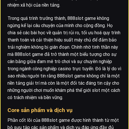
nhiệm xã hội của nền tảng.
Trong quá trình trưởng thành, 888slot game không
ngừng kể lại câu chuyện của mình cho cộng đồng. Họ
chia sẻ các bài học về quản trị rủi ro, tối ưu hoá quy trình
thanh toán và cải thiện hiệu suất máy chủ để đảm bảo
trải nghiệm không bị gián đoạn. Chính nhờ tinh thần này
mà 888slot game đã trở thành một biểu tượng cho sự
cân bằng giữa đam mê trò chơi và sự chuyên nghiệp
trong ngành công nghiệp casino trực tuyến. Đó là lý do vì
sao nhiều người tin rằng 888slot game không chỉ là một
nền tảng giải trí mà còn là một đối tác đáng tin cậy cho
những người chơi muốn khám phá thế giới slot một cách
có trách nhiệm và bền vững.
Core sản phẩm và dịch vụ
Phần cốt lõi của 888slot game được hình thành từ một
bộ sưu tập các sản phẩm và dịch vụ đáp ứng đầy đủ