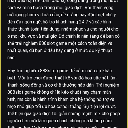
nhật đều đặn để đảm bảo sự công bằng trong mọi lượt
chơi và minh bạch trong mọi giao dịch. Với tham vọng
mở rộng phạm vi toàn cầu, nền tảng này đặc biệt chú ý
đến đa ngôn ngữ, hỗ trợ khách hàng 24 7 và các hình
thức thanh toán tiện dụng, nhằm phục vụ cho người chơi
ở mọi khu vực và múi giờ. Đó chính là nền tảng để bạn có
thể trải nghiệm 888slot game một cách toàn diện và
nhất quán, dù bạn ở đâu hay đang ở mức độ kỹ thuật
nào.
Hãy trải nghiệm 888slot game để cảm nhận sự khác
biệt. Mỗi trò chơi được thiết kế với đồ họa sắc nét, âm
thanh sống động và cơ chế thưởng hấp dẫn. Trải nghiệm
888slot game không chỉ là kéo chuột hay chạm màn
hình, mà còn là hành trình khám phá hệ thống hỗ trợ và
mẹo nhỏ giúp tối ưu hóa cơ hội thắng. Sự tiện lợi được
thể hiện qua giao diện tối giản nhưng mạnh mẽ, cho phép
người chơi mới làm quen nhanh chóng mà không cảm
thấy áp lực. Và khi người chơi ngày càng nhiều, họ có cơ