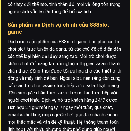
có thay đổi thế nào, tinh thần đổi mới và lòng tôn trọng
người chơi vẫn là nền tảng để tiến xa hơn.
Sản phẩm và Dịch vụ chính của 888slot
game
Danh mục sản phẩm của 888slot game bao phủ các trò
chơi slot trực tuyến đa dạng, từ các chủ đề cổ điển đến
các thể loại hiện đại đầy sáng tạo. Mỗi trò chơi được
chăm chút để mang lại trải nghiệm thị giác và âm thanh
chân thực, đồng thời được tối ưu hóa cho các thiết bị di
động và máy tính để bàn. Ngoài slot, nền tảng còn cung
cấp các trò chơi casino trực tiếp với dealer thật, mang
đến cảm giác chân thực và sự tương tác trực tiếp với
người chơi khác. Dịch vụ hỗ trợ khách hàng 24/7 được
tích hợp 24 giờ mỗi ngày, 7 ngày mỗi tuần, qua chat,
email và hotline, giúp người chơi giải đáp nhanh chóng
mọi thắc mắc và vấn đề kỹ thuật. Hệ thống thanh toán
linh hoạt với nhiều phương thức phổ dụng giúp người