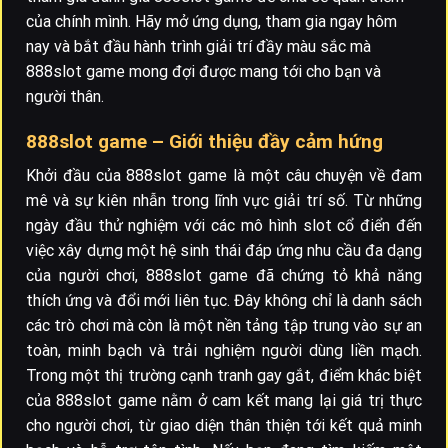
của chính mình. Hãy mở ứng dụng, tham gia ngay hôm
nay và bắt đầu hành trình giải trí đầy màu sắc mà
888slot game mong đợi được mang tới cho bạn và
người thân.
888slot game – Giới thiệu đầy cảm hứng
Khởi đầu của 888slot game là một câu chuyện về đam
mê và sự kiên nhẫn trong lĩnh vực giải trí số. Từ những
ngày đầu thử nghiệm với các mô hình slot cổ điển đến
việc xây dựng một hệ sinh thái đáp ứng nhu cầu đa dạng
của người chơi, 888slot game đã chứng tỏ khả năng
thích ứng và đổi mới liên tục. Đây không chỉ là danh sách
các trò chơi mà còn là một nền tảng tập trung vào sự an
toàn, minh bạch và trải nghiệm người dùng liền mạch.
Trong một thị trường cạnh tranh gay gắt, điểm khác biệt
của 888slot game nằm ở cam kết mang lại giá trị thực
cho người chơi, từ giao diện thân thiện tới kết quả minh