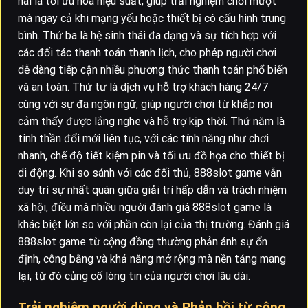
hai là tối ưu hóa hiệu suất, giúp trải nghiệm chơi mượt
mà ngay cả khi mạng yếu hoặc thiết bị có cấu hình trung
bình. Thứ ba là hệ sinh thái đa dạng và sự tích hợp với
các đối tác thanh toán thanh lịch, cho phép người chơi
dễ dàng tiếp cận nhiều phương thức thanh toán phổ biến
và an toàn. Thứ tư là dịch vụ hỗ trợ khách hàng 24/7
cùng với sự đa ngôn ngữ, giúp người chơi từ khắp nơi
cảm thấy được lắng nghe và hỗ trợ kịp thời. Thứ năm là
tinh thần đổi mới liên tục, với các tính năng như chơi
nhanh, chế độ tiết kiệm pin và tối ưu đồ họa cho thiết bị
di động. Khi so sánh với các đối thủ, 888slot game vẫn
duy trì sự nhất quán giữa giải trí hấp dẫn và trách nhiệm
xã hội, điều mà nhiều người đánh giá 888slot game là
khác biệt lớn so với phần còn lại của thị trường. Đánh giá
888slot game từ cộng đồng thường phản ánh sự ổn
định, công bằng và khả năng mở rộng mà nền tảng mang
lại, từ đó củng cố lòng tin của người chơi lâu dài.
Trải nghiệm người dùng và Phản hồi từ cộng