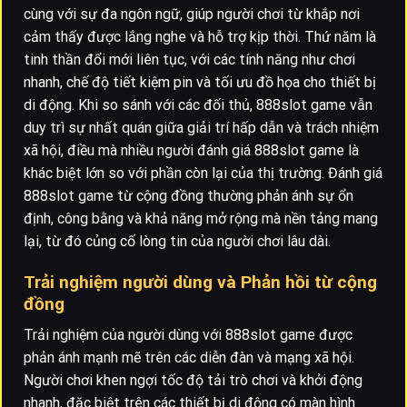
cùng với sự đa ngôn ngữ, giúp người chơi từ khắp nơi
cảm thấy được lắng nghe và hỗ trợ kịp thời. Thứ năm là
tinh thần đổi mới liên tục, với các tính năng như chơi
nhanh, chế độ tiết kiệm pin và tối ưu đồ họa cho thiết bị
di động. Khi so sánh với các đối thủ, 888slot game vẫn
duy trì sự nhất quán giữa giải trí hấp dẫn và trách nhiệm
xã hội, điều mà nhiều người đánh giá 888slot game là
khác biệt lớn so với phần còn lại của thị trường. Đánh giá
888slot game từ cộng đồng thường phản ánh sự ổn
định, công bằng và khả năng mở rộng mà nền tảng mang
lại, từ đó củng cố lòng tin của người chơi lâu dài.
Trải nghiệm người dùng và Phản hồi từ cộng
đồng
Trải nghiệm của người dùng với 888slot game được
phản ánh mạnh mẽ trên các diễn đàn và mạng xã hội.
Người chơi khen ngợi tốc độ tải trò chơi và khởi động
nhanh, đặc biệt trên các thiết bị di động có màn hình