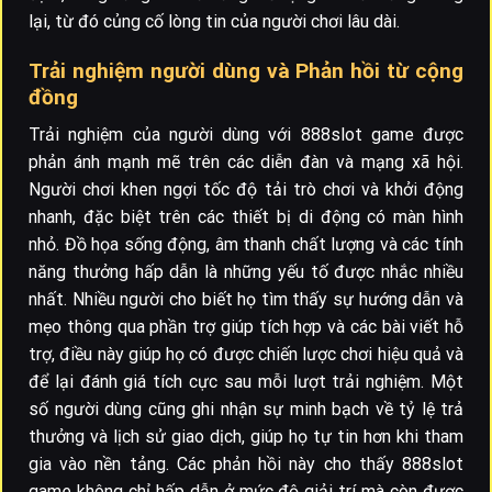
lại, từ đó củng cố lòng tin của người chơi lâu dài.
Trải nghiệm người dùng và Phản hồi từ cộng
đồng
Trải nghiệm của người dùng với 888slot game được
phản ánh mạnh mẽ trên các diễn đàn và mạng xã hội.
Người chơi khen ngợi tốc độ tải trò chơi và khởi động
nhanh, đặc biệt trên các thiết bị di động có màn hình
nhỏ. Đồ họa sống động, âm thanh chất lượng và các tính
năng thưởng hấp dẫn là những yếu tố được nhắc nhiều
nhất. Nhiều người cho biết họ tìm thấy sự hướng dẫn và
mẹo thông qua phần trợ giúp tích hợp và các bài viết hỗ
trợ, điều này giúp họ có được chiến lược chơi hiệu quả và
để lại đánh giá tích cực sau mỗi lượt trải nghiệm. Một
số người dùng cũng ghi nhận sự minh bạch về tỷ lệ trả
thưởng và lịch sử giao dịch, giúp họ tự tin hơn khi tham
gia vào nền tảng. Các phản hồi này cho thấy 888slot
game không chỉ hấp dẫn ở mức độ giải trí mà còn được