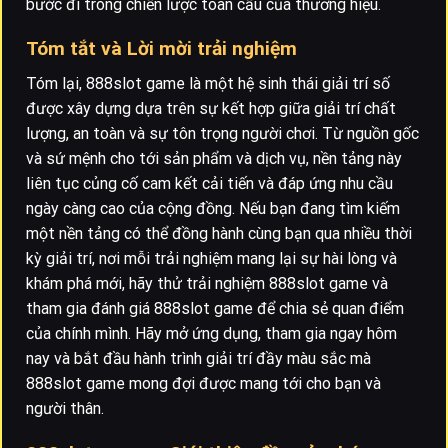
bước đi trong chiến lược toàn cầu của thương hiệu.
Tóm tắt và Lời mời trải nghiệm
Tóm lại, 888slot game là một hệ sinh thái giải trí số
được xây dựng dựa trên sự kết hợp giữa giải trí chất
lượng, an toàn và sự tôn trọng người chơi. Từ nguồn gốc
và sứ mệnh cho tới sản phẩm và dịch vụ, nền tảng này
liên tục củng cố cam kết cải tiến và đáp ứng nhu cầu
ngày càng cao của cộng đồng. Nếu bạn đang tìm kiếm
một nền tảng có thể đồng hành cùng bạn qua nhiều thời
kỳ giải trí, nơi mỗi trải nghiệm mang lại sự hài lòng và
khám phá mới, hãy thử trải nghiệm 888slot game và
tham gia đánh giá 888slot game để chia sẻ quan điểm
của chính mình. Hãy mở ứng dụng, tham gia ngay hôm
nay và bắt đầu hành trình giải trí đầy màu sắc mà
888slot game mong đợi được mang tới cho bạn và
người thân.