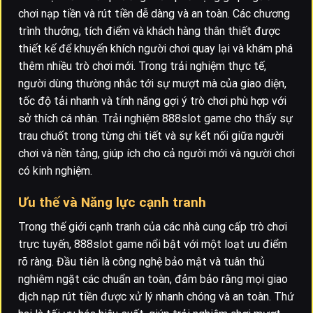
chơi nạp tiền và rút tiền dễ dàng và an toàn. Các chương
trình thưởng, tích điểm và khách hàng thân thiết được
thiết kế để khuyến khích người chơi quay lại và khám phá
thêm nhiều trò chơi mới. Trong trải nghiệm thực tế,
người dùng thường nhắc tới sự mượt mà của giao diện,
tốc độ tải nhanh và tính năng gợi ý trò chơi phù hợp với
sở thích cá nhân. Trải nghiệm 888slot game cho thấy sự
trau chuốt trong từng chi tiết và sự kết nối giữa người
chơi và nền tảng, giúp ích cho cả người mới và người chơi
có kinh nghiệm.
Ưu thế và Năng lực cạnh tranh
Trong thế giới cạnh tranh của các nhà cung cấp trò chơi
trực tuyến, 888slot game nổi bật với một loạt ưu điểm
rõ ràng. Đầu tiên là công nghệ bảo mật và tuân thủ
nghiêm ngặt các chuẩn an toàn, đảm bảo rằng mọi giao
dịch nạp rút tiền được xử lý nhanh chóng và an toàn. Thứ