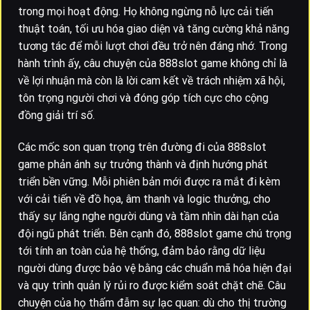
trong mọi hoạt động. Họ không ngừng nỗ lực cải tiến
thuật toán, tối ưu hóa giao diện và tăng cường khả năng
tương tác để mỗi lượt chơi đều trở nên đáng nhớ. Trong
hành trình ấy, câu chuyện của 888slot game không chỉ là
về lợi nhuận mà còn là lời cam kết về trách nhiệm xã hội,
tôn trọng người chơi và đóng góp tích cực cho cộng
đồng giải trí số.
Các mốc son quan trọng trên đường đi của 888slot
game phản ánh sự trưởng thành và định hướng phát
triển bền vững. Mỗi phiên bản mới được ra mắt đi kèm
với cải tiến về đồ họa, âm thanh và logic thưởng, cho
thấy sự lắng nghe người dùng và tầm nhìn dài hạn của
đội ngũ phát triển. Bên cạnh đó, 888slot game chú trọng
tới tính an toàn của hệ thống, đảm bảo rằng dữ liệu
người dùng được bảo vệ bằng các chuẩn mã hóa hiện đại
và quy trình quản lý rủi ro được kiểm soát chặt chẽ. Câu
chuyện của họ thấm đẫm sự lạc quan: dù cho thị trường