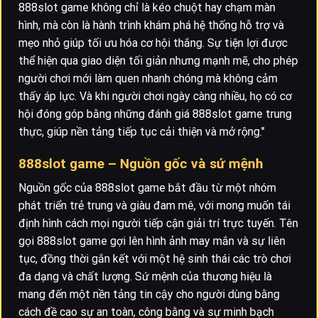
888slot game không chỉ là kéo chuột hay chạm màn
hình, mà còn là hành trình khám phá hệ thống hỗ trợ và
mẹo nhỏ giúp tối ưu hóa cơ hội thắng. Sự tiện lợi được
thể hiện qua giao diện tối giản nhưng mạnh mẽ, cho phép
người chơi mới làm quen nhanh chóng mà không cảm
thấy áp lực. Và khi người chơi ngày càng nhiều, họ có cơ
hội đóng góp bằng những đánh giá 888slot game trung
thực, giúp nền tảng tiếp tục cải thiện và mở rộng."
888slot game – Nguồn gốc và sứ mệnh
Nguồn gốc của 888slot game bắt đầu từ một nhóm
phát triển trẻ trung và giàu đam mê, với mong muốn tái
định hình cách mọi người tiếp cận giải trí trực tuyến. Tên
gọi 888slot game gợi lên hình ảnh may mắn và sự liên
tục, đồng thời gắn kết với một hệ sinh thái các trò chơi
đa dạng và chất lượng. Sứ mệnh của thương hiệu là
mang đến một nền tảng tin cậy cho người dùng bằng
cách đề cao sự an toàn, công bằng và sự minh bạch