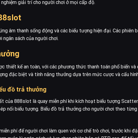
nghiệm giải trí cho người chơi ở mọi cấp độ.
88slot
u ứng âm thanh sống động và các biểu tượng hiện đại. Các phiên 
i ngân sách của người chơi.
thưởng
c thiết kế an toàn, với các phương thức thanh toán phổ biến và 
ợng đặc biệt và tính năng thưởng dựa trên mức cược và cấu hình
iểu đồ trả thưởng
t của 888slot là quay miễn phí khi kích hoạt biểu tượng Scatte
p nối biểu tượng. Biểu đồ trả thưởng cho người chơi theo từng 
iễn phí để người chơi làm quen với cơ chế trò chơi, trước khi đ