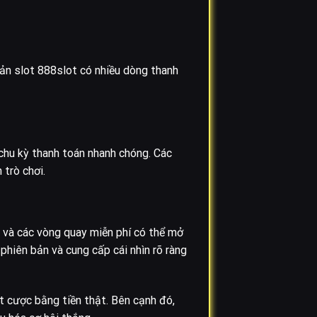
bản slot 888slot có nhiều dòng thanh
chu kỳ thanh toán nhanh chóng. Các
 trò chơi.
r và các vòng quay miễn phí có thể mở
phiên bản và cung cấp cái nhìn rõ ràng
ặt cược bằng tiền thật. Bên cạnh đó,