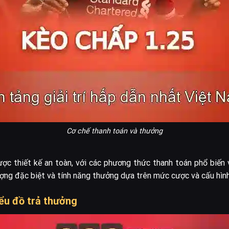
Cơ chế thanh toán và thưởng
ợc thiết kế an toàn, với các phương thức thanh toán phổ biến 
ợng đặc biệt và tính năng thưởng dựa trên mức cược và cấu hình
iểu đồ trả thưởng