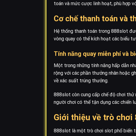
toán và mức cược linh hoạt, phù hợp vớ
Cơ chế thanh toán và 
Hệ thống thanh toán trong 888slot đượ
vòng quay có thể kích hoạt các biểu tư
Tính năng quay miễn phí và b
Một trong những tính năng hấp dẫn nhấ
rộng với các phần thưởng nhân hoặc ghé
về xác suất trúng thưởng.
888slot còn cung cấp chế độ chơi thử m
người chơi có thể tận dụng các chiến l
Giới thiệu về trò chơi
888slot là một trò chơi slot phổ biến 