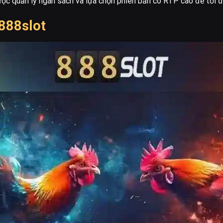
ược quản lý ngân sách và lựa chọn phiên bản có RTP cao để tối ư
 888slot