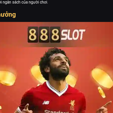
i ngân sách của người chơi.
thưởng