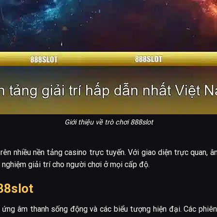
Giới thiệu về trò chơi 888slot
trên nhiều nền tảng casino trực tuyến. Với giao diện trực quan,
nghiệm giải trí cho người chơi ở mọi cấp độ.
88slot
u ứng âm thanh sống động và các biểu tượng hiện đại. Các phiê