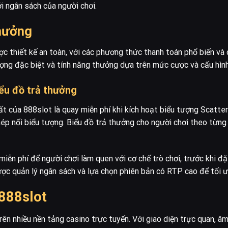
i ngân sách của người chơi.
thưởng
c thiết kế an toàn, với các phương thức thanh toán phổ biến và 
ợng đặc biệt và tính năng thưởng dựa trên mức cược và cấu hình
iểu đồ trả thưởng
t của 888slot là quay miễn phí khi kích hoạt biểu tượng Scatte
p nối biểu tượng. Biểu đồ trả thưởng cho người chơi theo từng 
iễn phí để người chơi làm quen với cơ chế trò chơi, trước khi đ
ược quản lý ngân sách và lựa chọn phiên bản có RTP cao để tối ư
 888slot
trên nhiều nền tảng casino trực tuyến. Với giao diện trực quan, 