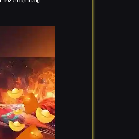
u hóa cơ hội thắng.