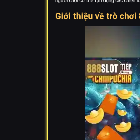
người chơi có thể tận dụng các chiến l
Giới thiệu về trò chơi