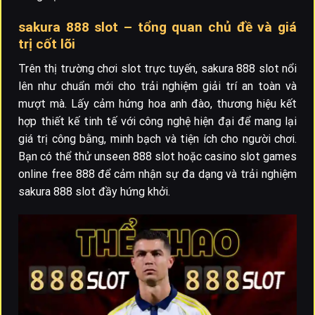
sakura 888 slot – tổng quan chủ đề và giá
trị cốt lõi
Trên thị trường chơi slot trực tuyến, sakura 888 slot nổi
lên như chuẩn mới cho trải nghiệm giải trí an toàn và
mượt mà. Lấy cảm hứng hoa anh đào, thương hiệu kết
hợp thiết kế tinh tế với công nghệ hiện đại để mang lại
giá trị công bằng, minh bạch và tiện ích cho người chơi.
Bạn có thể thử unseen 888 slot hoặc casino slot games
online free 888 để cảm nhận sự đa dạng và trải nghiệm
sakura 888 slot đầy hứng khởi.