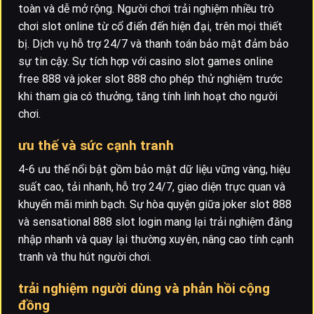
toàn và dễ mở rộng. Người chơi trải nghiệm nhiều trò
chơi slot online từ cổ điển đến hiện đại, trên mọi thiết
bị. Dịch vụ hỗ trợ 24/7 và thanh toán bảo mật đảm bảo
sự tin cậy. Sự tích hợp với casino slot games online
free 888 và joker slot 888 cho phép thử nghiệm trước
khi tham gia có thưởng, tăng tính linh hoạt cho người
chơi.
ưu thế và sức cạnh tranh
4-6 ưu thế nổi bật gồm bảo mật dữ liệu vững vàng, hiệu
suất cao, tải nhanh, hỗ trợ 24/7, giao diện trực quan và
khuyến mãi minh bạch. Sự hòa quyện giữa joker slot 888
và sensational 888 slot login mang lại trải nghiệm đăng
nhập nhanh và quay lại thường xuyên, nâng cao tính cạnh
tranh và thu hút người chơi.
trải nghiệm người dùng và phản hồi cộng
đồng