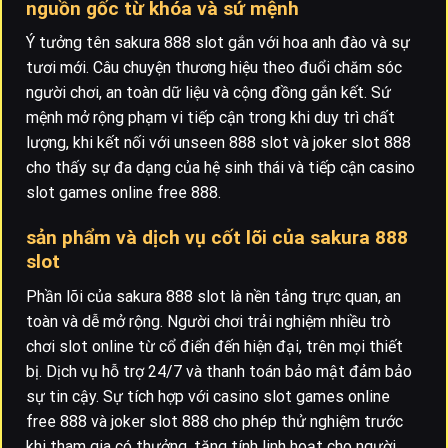
nguồn gốc từ khóa và sứ mệnh
Ý tưởng tên sakura 888 slot gắn với hoa anh đào và sự
tươi mới. Câu chuyện thương hiệu theo đuổi chăm sóc
người chơi, an toàn dữ liệu và cộng đồng gắn kết. Sứ
mệnh mở rộng phạm vi tiếp cận trong khi duy trì chất
lượng, khi kết nối với unseen 888 slot và joker slot 888
cho thấy sự đa dạng của hệ sinh thái và tiếp cận casino
slot games online free 888.
sản phẩm và dịch vụ cốt lõi của sakura 888
slot
Phần lõi của sakura 888 slot là nền tảng trực quan, an
toàn và dễ mở rộng. Người chơi trải nghiệm nhiều trò
chơi slot online từ cổ điển đến hiện đại, trên mọi thiết
bị. Dịch vụ hỗ trợ 24/7 và thanh toán bảo mật đảm bảo
sự tin cậy. Sự tích hợp với casino slot games online
free 888 và joker slot 888 cho phép thử nghiệm trước
khi tham gia có thưởng, tăng tính linh hoạt cho người