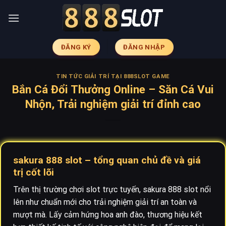
Skip
to
content
ĐĂNG KÝ
ĐĂNG NHẬP
TIN TỨC GIẢI TRÍ TẠI 888SLOT GAME
Bắn Cá Đổi Thưởng Online – Săn Cá Vui
Nhộn, Trải nghiệm giải trí đỉnh cao
sakura 888 slot – tổng quan chủ đề và giá
trị cốt lõi
Trên thị trường chơi slot trực tuyến, sakura 888 slot nổi
lên như chuẩn mới cho trải nghiệm giải trí an toàn và
mượt mà. Lấy cảm hứng hoa anh đào, thương hiệu kết