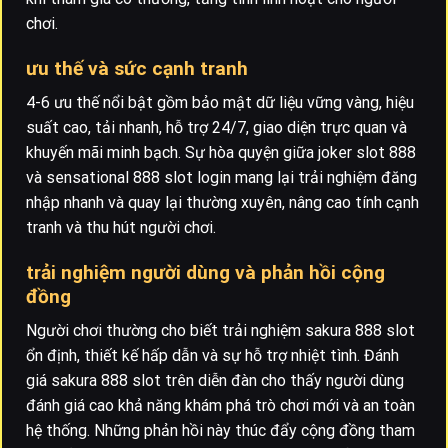
chơi.
ưu thế và sức cạnh tranh
4-6 ưu thế nổi bật gồm bảo mật dữ liệu vững vàng, hiệu
suất cao, tải nhanh, hỗ trợ 24/7, giao diện trực quan và
khuyến mãi minh bạch. Sự hòa quyện giữa joker slot 888
và sensational 888 slot login mang lại trải nghiệm đăng
nhập nhanh và quay lại thường xuyên, nâng cao tính cạnh
tranh và thu hút người chơi.
trải nghiệm người dùng và phản hồi cộng
đồng
Người chơi thường cho biết trải nghiệm sakura 888 slot
ổn định, thiết kế hấp dẫn và sự hỗ trợ nhiệt tình. Đánh
giá sakura 888 slot trên diễn đàn cho thấy người dùng
đánh giá cao khả năng khám phá trò chơi mới và an toàn
hệ thống. Những phản hồi này thúc đẩy cộng đồng tham