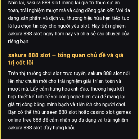
Nhìn lại, sakura 888 slot mang lại giá trị thực sự: an
toàn, trải nghiệm mượt mà và cộng đồng gắn kết. Với đa
dạng sản phẩm và dịch vụ, thương hiệu hứa hẹn tiếp tục
là lựa chọn tin cậy cho người yêu slot. Hãy trải nghiệm
sakura 888 slot ngay hôm nay và chia sẻ câu chuyện của
riêng bạn.
sakura 888 slot – tổng quan chủ đề và giá
trị cốt lõi
Trên thị trường chơi slot trực tuyến, sakura 888 slot nổi
lên như chuẩn mới cho trải nghiệm giải trí an toàn và
mượt mà. Lấy cảm hứng hoa anh đào, thương hiệu kết
hợp thiết kế tinh tế với công nghệ hiện đại để mang lại
giá trị công bằng, minh bạch và tiện ích cho người chơi.
Bạn có thể thử unseen 888 slot hoặc casino slot games
online free 888 để cảm nhận sự đa dạng và trải nghiệm
sakura 888 slot đầy hứng khởi.