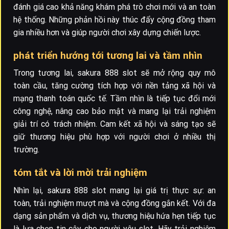
đánh giá cao khả năng khám phá trò chơi mới và an toàn
hệ thống. Những phản hồi này thúc đẩy cộng đồng tham
gia nhiều hơn và giúp người chơi xây dựng chiến lược.
phát triển hướng tới tương lai và tầm nhìn
Trong tương lai, sakura 888 slot sẽ mở rộng quy mô
toàn cầu, tăng cường tích hợp với nền tảng xã hội và
mạng thanh toán quốc tế. Tầm nhìn là tiếp tục đổi mới
công nghệ, nâng cao bảo mật và mang lại trải nghiệm
giải trí có trách nhiệm. Cam kết xã hội và sáng tạo sẽ
giữ thương hiệu phù hợp với người chơi ở nhiều thị
trường.
tóm tắt và lời mời trải nghiệm
Nhìn lại, sakura 888 slot mang lại giá trị thực sự: an
toàn, trải nghiệm mượt mà và cộng đồng gắn kết. Với đa
dạng sản phẩm và dịch vụ, thương hiệu hứa hẹn tiếp tục
là lựa chọn tin cậy cho người yêu slot. Hãy trải nghiệm