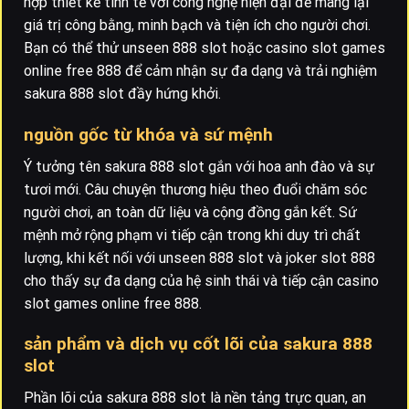
hợp thiết kế tinh tế với công nghệ hiện đại để mang lại
giá trị công bằng, minh bạch và tiện ích cho người chơi.
Bạn có thể thử unseen 888 slot hoặc casino slot games
online free 888 để cảm nhận sự đa dạng và trải nghiệm
sakura 888 slot đầy hứng khởi.
nguồn gốc từ khóa và sứ mệnh
Ý tưởng tên sakura 888 slot gắn với hoa anh đào và sự
tươi mới. Câu chuyện thương hiệu theo đuổi chăm sóc
người chơi, an toàn dữ liệu và cộng đồng gắn kết. Sứ
mệnh mở rộng phạm vi tiếp cận trong khi duy trì chất
lượng, khi kết nối với unseen 888 slot và joker slot 888
cho thấy sự đa dạng của hệ sinh thái và tiếp cận casino
slot games online free 888.
sản phẩm và dịch vụ cốt lõi của sakura 888
slot
Phần lõi của sakura 888 slot là nền tảng trực quan, an