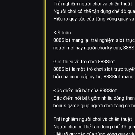
Trải nghiệm người chơi và chiến thuật
Người chơi có thể tận dụng chế độ quay
Hiểu rõ quy tắc của từng vòng quay và 
Kết luận
888Slot mang lại trải nghiệm slot trực
người mới hay người chơi kỳ cựu, 888Slo
Giới thiệu về trò chơi 888Slot
888Slot là một trò chơi slot trực tuyế
bởi nhà cung cấp uy tín, 888Slot mang 
Đặc điểm nổi bật của 888Slot
Đặc điểm nổi bật gồm nhiều dòng thanh
bonus game giúp người chơi tăng cơ hộ
Trải nghiệm người chơi và chiến thuật
Người chơi có thể tận dụng chế độ quay
Hiểu rõ quy tắc của từng vòng quay và 