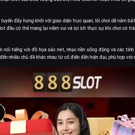
 tuyến đầy hứng khởi với giao diện trực quan, lối chơi dễ nắm bắt
t đều có thể mang lại niềm vui và lợi ích thực sự khi chơi có tr
ến nổi tiếng với đồ họa sắc nét, nhạc nền sống động và các tín
đến nhiều chủ đề khác nhau từ cổ điển đến hiện đại, phù hợp với m