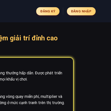
ĐĂNG KÝ
ĐĂNG NHẬP
m giải trí đỉnh cao
năng thưởng hấp dẫn. Được phát triển
ọi khẩu vị chơi.
g vòng quay miễn phí, multiplier và
ờng ở mức cạnh tranh trên thị trường.