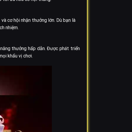
 và cơ hội nhận thưởng lớn. Dù bạn là
ách nhiệm.
h năng thưởng hấp dẫn. Được phát triển
ọi khẩu vị chơi.