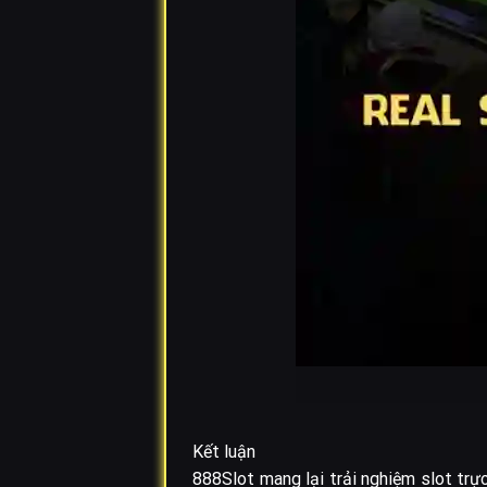
Kết luận
888Slot mang lại trải nghiệm slot trực