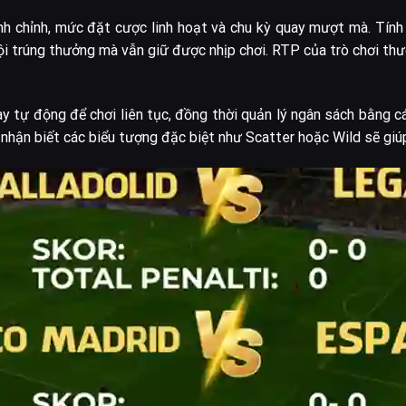
h chỉnh, mức đặt cược linh hoạt và chu kỳ quay mượt mà. Tính n
i trúng thưởng mà vẫn giữ được nhịp chơi. RTP của trò chơi thư
 tự động để chơi liên tục, đồng thời quản lý ngân sách bằng cá
nhận biết các biểu tượng đặc biệt như Scatter hoặc Wild sẽ giúp