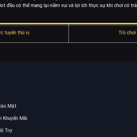
t đều có thể mang lại niềm vui và lợi ích thực sự khi chơi có tr
c tuyến thú vị
Trò chơi
Bảo Mật
h Khuyến Mãi
ỗ Trợ