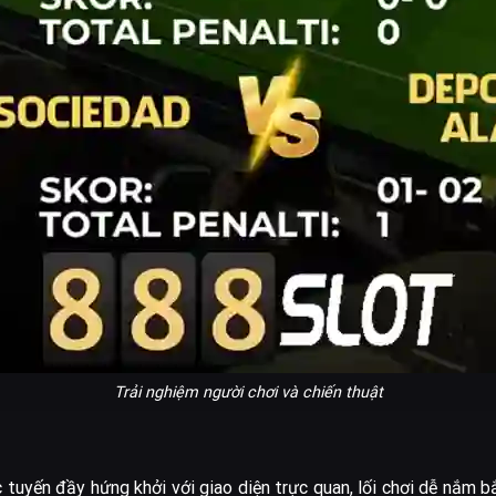
Trải nghiệm người chơi và chiến thuật
 tuyến đầy hứng khởi với giao diện trực quan, lối chơi dễ nắm b