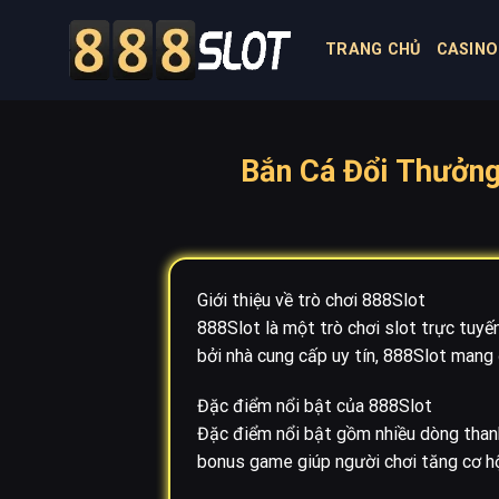
Skip
to
TRANG CHỦ
CASINO
content
Bắn Cá Đổi Thưởng 
Giới thiệu về trò chơi 888Slot
888Slot là một trò chơi slot trực tuyế
bởi nhà cung cấp uy tín, 888Slot mang 
Đặc điểm nổi bật của 888Slot
Đặc điểm nổi bật gồm nhiều dòng thanh
bonus game giúp người chơi tăng cơ hộ