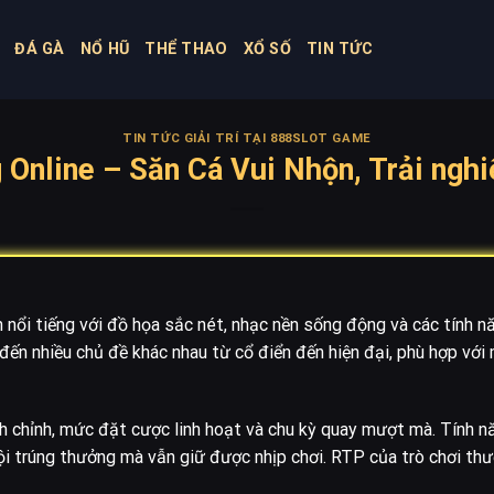
ĐÁ GÀ
NỔ HŨ
THỂ THAO
XỔ SỐ
TIN TỨC
TIN TỨC GIẢI TRÍ TẠI 888SLOT GAME
Online – Săn Cá Vui Nhộn, Trải nghiệ
n nổi tiếng với đồ họa sắc nét, nhạc nền sống động và các tính 
đến nhiều chủ đề khác nhau từ cổ điển đến hiện đại, phù hợp với m
 chỉnh, mức đặt cược linh hoạt và chu kỳ quay mượt mà. Tính năn
i trúng thưởng mà vẫn giữ được nhịp chơi. RTP của trò chơi thư