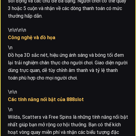
sôi động và các chủ đề đa dạng. Người chơi có thể quay
3 hoặc 5 cuộn và nhận về các dòng thanh toán có mức
thưởng hấp dẫn.
\n\n
\n\n
Công nghệ và đồ họa
\n
Đồ họa 3D sắc nét, hiệu ứng ánh sáng và bóng tối đem
lại trải nghiệm chân thực cho người chơi. Giao diện người
dùng trực quan, dễ tùy chỉnh âm thanh và tỷ lệ thanh
toán phù hợp cho mọi người chơi.
\n\n
Các tính năng nổi bật của 888slot
\n
Wilds, Scatters và Free Spins là những tính năng nổi bật
nhất giúp bạn mở rộng cơ hội thưởng. Bạn có thể kích
hoạt vòng quay miễn phí và nhận các biểu tượng đặc