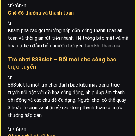
\n\n
\n\n
Chế độ thưởng và thanh toán
\n
Khám phá các gói thưởng hấp dẫn, cổng thanh toán an
toàn và thời gian rút tiền nhanh. Hệ thống bảo mật và mã
hóa dữ liệu đảm bảo người chơi yên tâm khi tham gia.
Trò chơi 888slot – Đổi mới cho sòng bạc
trực tuyến
\n
888slot là một trò chơi đánh bạc kiểu máy xèng trực
tuyến nổi bật với đồ họa sống động, nhịp đập âm thanh
sôi động và các chủ đề đa dạng. Người chơi có thể quay
3 hoặc 5 cuộn và nhận về các dòng thanh toán có mức
thưởng hấp dẫn.
\n\n
\n\n