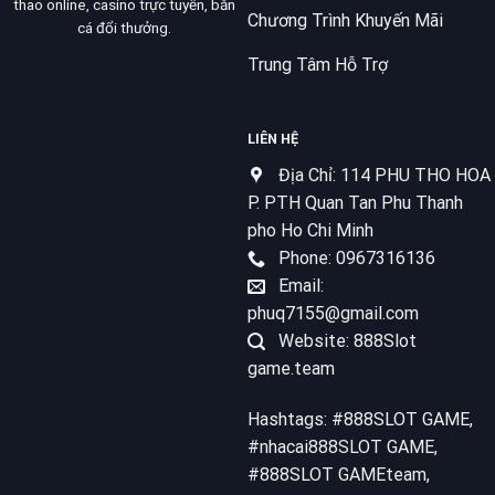
thao online, casino trực tuyến, bắn
Chương Trình Khuyến Mãi
cá đổi thưởng.
Trung Tâm Hỗ Trợ
LIÊN HỆ
Địa Chỉ: 114 PHU THO HOA
P. PTH Quan Tan Phu Thanh
pho Ho Chi Minh
Phone: 0967316136
Email:
phuq7155@gmail.com
Website: 888Slot
game.team
Hashtags: #888SLOT GAME,
#nhacai888SLOT GAME,
#888SLOT GAMEteam,