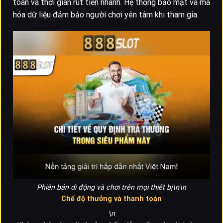
toàn và thời gian rút tiền nhanh. Hệ thống bảo mật và mã
hóa dữ liệu đảm bảo người chơi yên tâm khi tham gia.
Phiên bản di động và chơi trên mọi thiết bị\n\n
Chế độ thưởng và thanh toán
\n