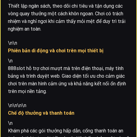
Thiết lập ngân sách, theo dõi chi tiêu và tận dụng các
vòng quay thưởng một cách khôn ngoan. Chơi có trách
nhiệm và nghỉ ngơi khi cảm thấy mỏi mệt để duy trì trải
nghiệm an toàn.
\n\n
Phiên bản di động và chơi trên mọi thiết bị
\n
888slot hỗ trợ chơi mượt mà trên điện thoại, máy tính
bảng và trình duyệt web. Giao diện tối ưu cho cảm giác
chơi trên màn hình cảm ứng và khả năng kết nối ổn định
trên mọi nền tảng.
\n\n
\n\n
Chế độ thưởng và thanh toán
\n
Khám phá các gói thưởng hấp dẫn, cổng thanh toán an