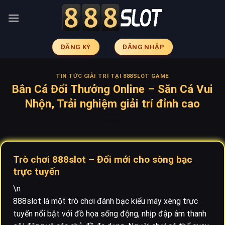
Skip
to
content
ĐĂNG KÝ
ĐĂNG NHẬP
TIN TỨC GIẢI TRÍ TẠI 888SLOT GAME
Bắn Cá Đổi Thưởng Online – Săn Cá Vui
Nhộn, Trải nghiệm giải trí đỉnh cao
Trò chơi 888slot – Đổi mới cho sòng bạc
trực tuyến
\n
888slot là một trò chơi đánh bạc kiểu máy xèng trực
tuyến nổi bật với đồ họa sống động, nhịp đập âm thanh