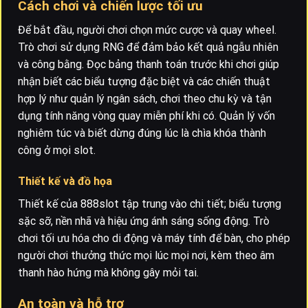
Cách chơi và chiến lược tối ưu
Để bắt đầu, người chơi chọn mức cược và quay wheel.
Trò chơi sử dụng RNG để đảm bảo kết quả ngẫu nhiên
và công bằng. Đọc bảng thanh toán trước khi chơi giúp
nhận biết các biểu tượng đặc biệt và các chiến thuật
hợp lý như quản lý ngân sách, chơi theo chu kỳ và tận
dụng tính năng vòng quay miễn phí khi có. Quản lý vốn
nghiêm túc và biết dừng đúng lúc là chìa khóa thành
công ở mọi slot.
Thiết kế và đồ họa
Thiết kế của 888slot tập trung vào chi tiết; biểu tượng
sặc sỡ, nền nhã và hiệu ứng ánh sáng sống động. Trò
chơi tối ưu hóa cho di động và máy tính để bàn, cho phép
người chơi thưởng thức mọi lúc mọi nơi, kèm theo âm
thanh hào hứng mà không gây mỏi tai.
An toàn và hỗ trợ