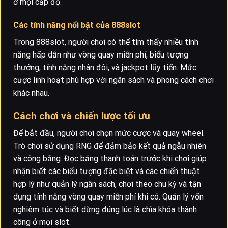
ở mọi cấp độ.
Các tính năng nổi bật của 888slot
Trong 888slot, người chơi có thể tìm thấy nhiều tính
năng hấp dẫn như vòng quay miễn phí, biểu tượng
thưởng, tính năng nhân đôi, và jackpot lũy tiến. Mức
cược linh hoạt phù hợp với ngân sách và phong cách chơi
khác nhau.
Cách chơi và chiến lược tối ưu
Để bắt đầu, người chơi chọn mức cược và quay wheel.
Trò chơi sử dụng RNG để đảm bảo kết quả ngẫu nhiên
và công bằng. Đọc bảng thanh toán trước khi chơi giúp
nhận biết các biểu tượng đặc biệt và các chiến thuật
hợp lý như quản lý ngân sách, chơi theo chu kỳ và tận
dụng tính năng vòng quay miễn phí khi có. Quản lý vốn
nghiêm túc và biết dừng đúng lúc là chìa khóa thành
công ở mọi slot.