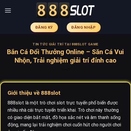
Skip
to
content
ĐĂNG KÝ
ĐĂNG NHẬP
TIN TỨC GIẢI TRÍ TẠI 888SLOT GAME
Bắn Cá Đổi Thưởng Online – Săn Cá Vui
Nhộn, Trải nghiệm giải trí đỉnh cao
Giới thiệu về 888slot
888slot là một trò chơi slot trực tuyến phổ biến được
nhiều nhà cái trực tuyến triển khai. Trò chơi này thường
có giao diện bắt mắt, đồ họa sắc nét và âm thanh sống
động, mang lại trải nghiệm chơi cuốn hút cho người chơi