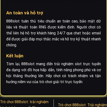
An toàn và hỗ trợ
888slot tuân thủ tiêu chuẩn an toàn cao, bảo mật dữ
liệu và thuật toán RNG được kiểm định. Người chơi có
thể liên hệ hỗ trợ khách hàng 24/7 qua chat hoặc email
để được giải đáp mọi thắc mắc và hỗ trợ kỹ thuật nhanh
chóng.
Kết luận
Tóm lại, 888slot mang đến trải nghiệm slot trực tuyến
đa dạng với đồ họa hấp dẫn, tính năng phong phú và cơ
hội thắng thưởng lớn. Hãy chơi có trách nhiệm và tận
hưởng niềm vui của trò chơi giải trí trực tuyến.
Trò chơi 888slot: trải nghiệm
Trò chơi 888slot: Trải nghiệm